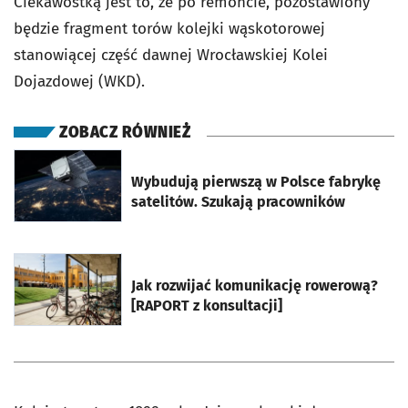
Ciekawostką jest to, że po remoncie, pozostawiony
będzie fragment torów kolejki wąskotorowej
stanowiącej część dawnej Wrocławskiej Kolei
Dojazdowej (WKD).
ZOBACZ RÓWNIEŻ
otworzy się w nowej karcie
Wybudują pierwszą w Polsce fabrykę
satelitów. Szukają pracowników
otworzy się w nowej karcie
Jak rozwijać komunikację rowerową?
[RAPORT z konsultacji]