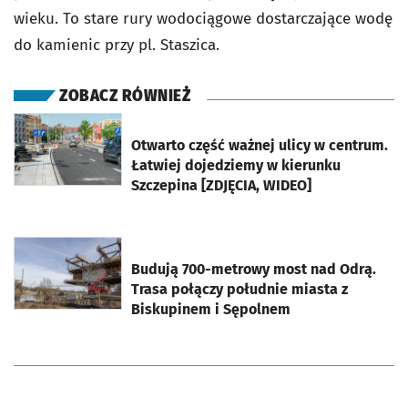
wieku. To stare rury wodociągowe dostarczające wodę
do kamienic przy pl. Staszica.
ZOBACZ RÓWNIEŻ
otworzy się w nowej karcie
Otwarto część ważnej ulicy w centrum.
Łatwiej dojedziemy w kierunku
Szczepina [ZDJĘCIA, WIDEO]
otworzy się w nowej karcie
Budują 700-metrowy most nad Odrą.
Trasa połączy południe miasta z
Biskupinem i Sępolnem