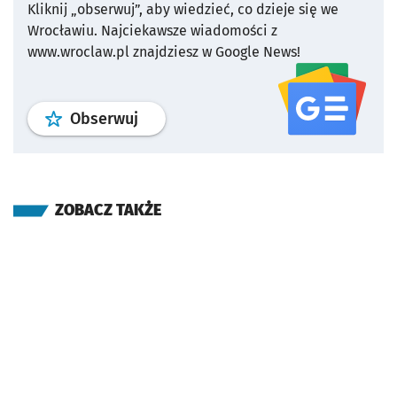
Kliknij „obserwuj”, aby wiedzieć, co dzieje się we
Wrocławiu.
Najciekawsze wiadomości z
www.wroclaw.pl znajdziesz w Google News!
profil
google news
serwisu wroclaw
Obserwuj
ZOBACZ TAKŻE