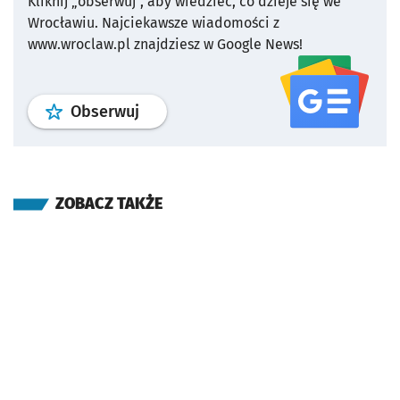
Kliknij „obserwuj”, aby wiedzieć, co dzieje się we
Wrocławiu.
Najciekawsze wiadomości z
www.wroclaw.pl znajdziesz w Google News!
profil
google news
serwisu wroclaw
Obserwuj
ZOBACZ TAKŻE