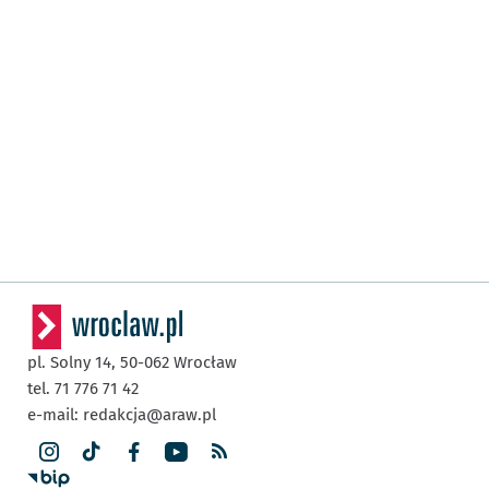
pl. Solny 14,
50-062
Wrocław
tel. 71 776 71 42
e-mail:
redakcja@araw.pl