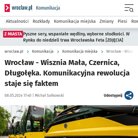
Serwis informacyjny wroclaw.pl podserwis: Komunikacja
Menu
Aktualności
Rozkłady
Komunikacja miejska
Zmiany
Piesi
Row
Z MIASTA
Pyszne sery, wspaniałe wędliny, wyborne słodkości. W
Rynku do niedzieli trwa Wrocławska Feta [ZDJĘCIA]
wroclaw.pl
Komunikacja
Komunikacja miejska
Wrocław - Wisznia Mała, Czernica,
Długołęka. Komunikacyjna rewolucja
staje się faktem
Data publikacji:
Autor:
artykuł
08.05.2024 17:40 |
Michał Sałkowski
Udostępnij
Kliknij, aby powiększyć