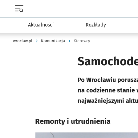
Menu główne portalu wroclaw.pl
Aktualności
Rozkłady
wroclaw.pl
Komunikacja
Kierowcy
Samochode
Po Wrocławiu porusz
na codzienne stanie 
najważniejszymi akt
Remonty i utrudnienia