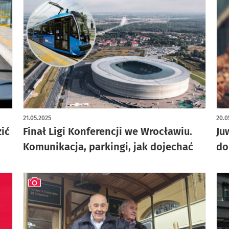
artykuł z galerią zdjęć
21.05.2025
20.0
ić
Finał Ligi Konferencji we Wrocławiu.
Ju
Komunikacja, parkingi, jak dojechać
do