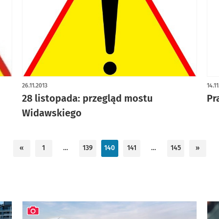
26.11.2013
14.1
28 listopada: przegląd mostu
Pr
Widawskiego
«
1
…
139
140
141
…
145
»