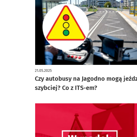
artykuł z galerią zdjęć
21.05.2025
Czy autobusy na Jagodno mogą jeźdz
szybciej? Co z ITS-em?