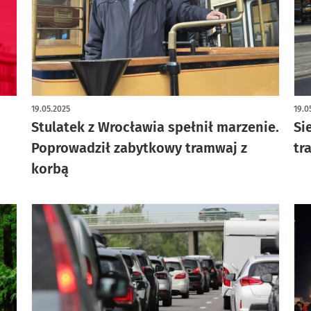
artykuł z galerią zdjęć
19.05.2025
19.0
Stulatek z Wrocławia spełnił marzenie.
Si
Poprowadził zabytkowy tramwaj z
tr
korbą