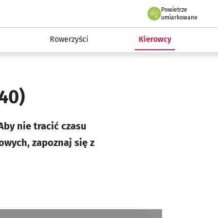
Powietrze
we Wrocławiu
munikacja
umiarkowane
Rowerzyści
Kierowcy
40)
y nie tracić czasu
owych, zapoznaj się z