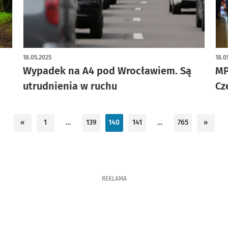
18.05.2025
18.0
Wypadek na A4 pod Wrocławiem. Są
MP
utrudnienia w ruchu
Cz
«
1
…
139
140
141
…
765
»
REKLAMA