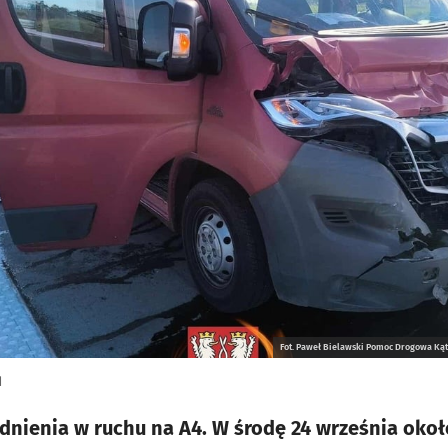
Fot. Paweł Bielawski Pomoc Drogowa Kąt
d
dnienia w ruchu na A4. W środę 24 września okoł