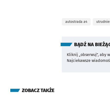
autostrada a4
utrudnie
BĄDŹ NA BIEŻĄ
Kliknij „obserwuj”, aby 
Najciekawsze wiadomośc
ZOBACZ TAKŻE