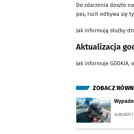
Do zdarzenia doszło na
pas, ruch odbywa się t
Jak informują służby d
Aktualizacja god
Jak informuje GDDKiA, o
ZOBACZ RÓWN
otworzy się w nowej karcie
Wypadek
24.09.2025
|