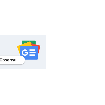
profil
google news
serwisu wroclaw.pl
Obserwuj