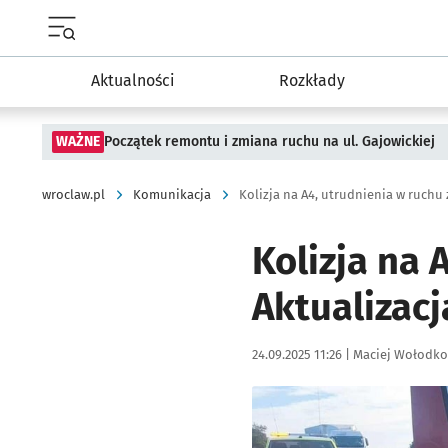
Menu główne portalu wroclaw.pl
Aktualności
Rozkłady
WAŻNE
Początek remontu i zmiana ruchu na ul. Gajowickiej
wroclaw.pl
Komunikacja
Kolizja na A4, utrudnienia w ruchu
Kolizja na 
Aktualizacj
Data publikacji:
Autor:
24.09.2025 11:26 |
Maciej Wołodko
Kliknij, aby powiększyć