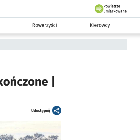
Powietrze
we Wrocławiu
munikacja
umiarkowane
Rowerzyści
Kierowcy
akończone |
artykuł
Udostępnij