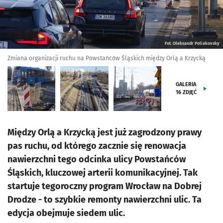
Fot. Oleksandr Poliakovsky
Zmiana organizacji ruchu na Powstańców Śląskich między Orlą a Krzycką
GALERIA
16
ZDJĘĆ
Między Orlą a Krzycką jest już zagrodzony prawy
pas ruchu, od którego zacznie się renowacja
nawierzchni tego odcinka ulicy Powstańców
Śląskich, kluczowej arterii komunikacyjnej. Tak
startuje tegoroczny program Wrocław na Dobrej
Drodze - to szybkie remonty nawierzchni ulic. Ta
edycja obejmuje siedem ulic.