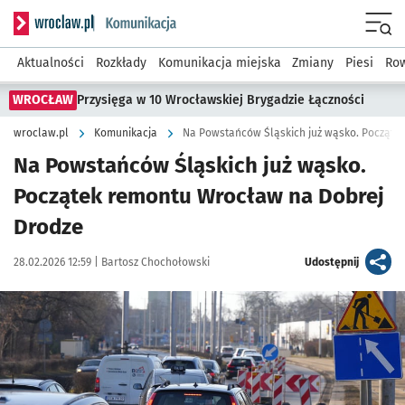
Serwis informacyjny wroclaw.pl podserwis: Komunikacja
Menu
Aktualności
Rozkłady
Komunikacja miejska
Zmiany
Piesi
Row
WROCŁAW
Przysięga w 10 Wrocławskiej Brygadzie Łączności
wroclaw.pl
Komunikacja
Na Powstańców Śląskich już wąsko. Począte
Na Powstańców Śląskich już wąsko.
Początek remontu Wrocław na Dobrej
Drodze
Data publikacji:
Autor:
artykuł
28.02.2026 12:59 |
Bartosz Chochołowski
Udostępnij
Kliknij, aby zobaczyć galerię