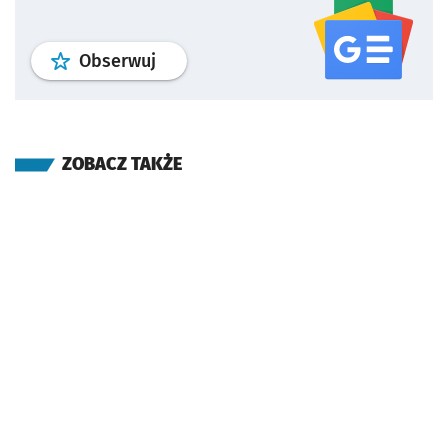
profil
google news
serwisu wroclaw
Obserwuj
ZOBACZ TAKŻE