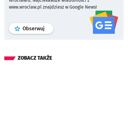
Wrocławiu.
Najciekawsze wiadomości z
www.wroclaw.pl znajdziesz w Google News!
profil
google news
serwisu wroclaw
Obserwuj
ZOBACZ TAKŻE