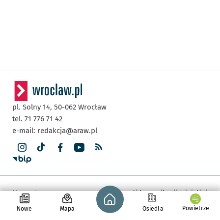
pl. Solny 14,
50-062
Wrocław
tel. 71 776 71 42
e-mail:
redakcja@araw.pl
Strona główna - wroclaw.pl
Mapa strony
Rozwój komunikacji miejskiej
Powietrze
Nowe
Mapa
Osiedla
Aktualności
Wrocław się zmienia