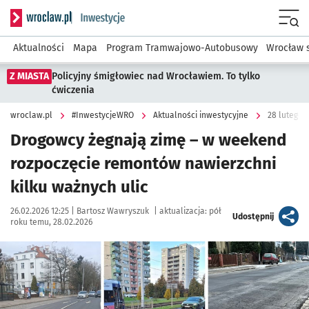
Serwis informacyjny wroclaw.pl podserwis: #InwestycjeWRO 
Menu
Aktualności
Mapa
Program Tramwajowo-Autobusowy
Wrocław 
Z MIASTA
Policyjny śmigłowiec nad Wrocławiem. To tylko
ćwiczenia
wroclaw.pl
#InwestycjeWRO
Aktualności inwestycyjne
28 lutego 
Drogowcy żegnają zimę – w weekend
rozpoczęcie remontów nawierzchni
kilku ważnych ulic
Data publikacji:
Autor:
26.02.2026 12:25 |
Bartosz Wawryszuk
|
aktualizacja:
pół
artykuł
Udostępnij
roku temu, 28.02.2026
Kliknij, aby zobaczyć galerię
Kliknij, aby powiększyć