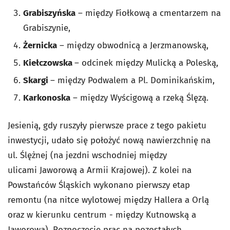
Grabiszyńska
– między Fiołkową a cmentarzem na
Grabiszynie,
Żernicka
– między obwodnicą a Jerzmanowską,
Kiełczowska
– odcinek między Mulicką a Poleską,
Skargi
– między Podwalem a Pl. Dominikańskim,
Karkonoska
– między Wyścigową a rzeką Ślęzą.
Jesienią, gdy ruszyły pierwsze prace z tego pakietu
inwestycji, udało się położyć nową nawierzchnię na
ul. Ślężnej (na jezdni wschodniej między
ulicami Jaworową a Armii Krajowej). Z kolei na
Powstańców Śląskich wykonano pierwszy etap
remontu (na nitce wylotowej między Hallera a Orlą
oraz w kierunku centrum - między Kutnowską a
Jaworową). Rozpoczęcie prac na pozostałych