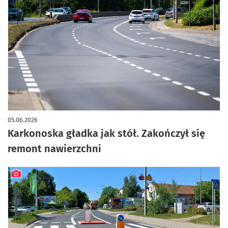
artykuł z galerią zdjęć
05.06.2026
Karkonoska gładka jak stół. Zakończył się
remont nawierzchni