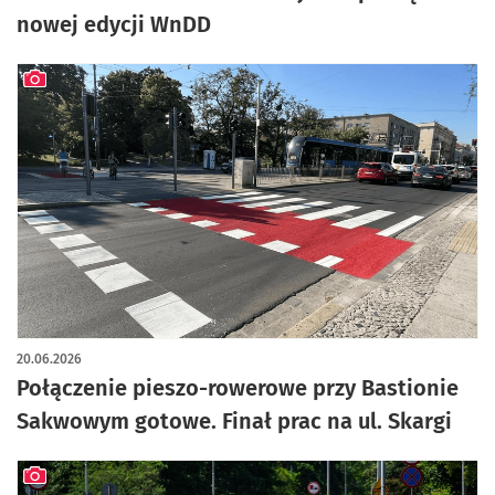
nowej edycji WnDD
artykuł z galerią zdjęć
20.06.2026
Połączenie pieszo-rowerowe przy Bastionie
Sakwowym gotowe. Finał prac na ul. Skargi