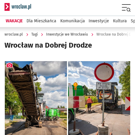
Serwis informacyjny wroclaw.pl
Menu
WAKACJE
Dla Mieszkańca
Komunikacja
Inwestycje
Kultura
Sp
wroclaw.pl
Tagi
Inwestycje we Wrocławiu
Wrocław na Dobrej Dr
Wrocław na Dobrej Drodze