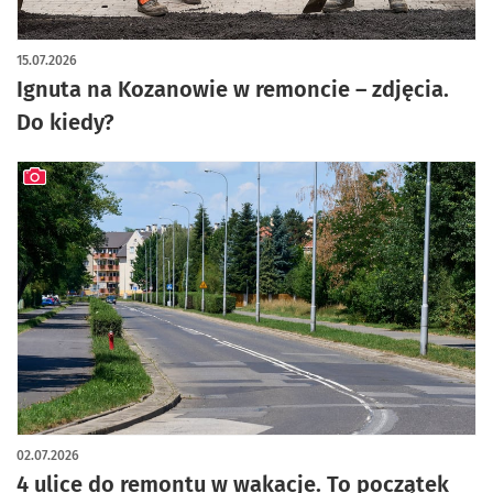
artykuł z galerią zdjęć
15.07.2026
Ignuta na Kozanowie w remoncie – zdjęcia.
Do kiedy?
artykuł z galerią zdjęć
02.07.2026
4 ulice do remontu w wakacje. To początek