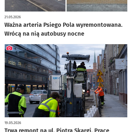
artykuł z galerią zdjęć
21.05.2026
Ważna arteria Psiego Pola wyremontowana.
Wrócą na nią autobusy nocne
artykuł z galerią zdjęć
19.05.2026
Trwa remont na ul. Piotra Skargi. Prace