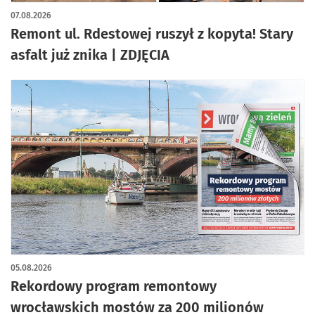
artykuł z galerią zdjęć
07.08.2026
Remont ul. Rdestowej ruszył z kopyta! Stary
asfalt już znika | ZDJĘCIA
05.08.2026
Rekordowy program remontowy
wrocławskich mostów za 200 milionów