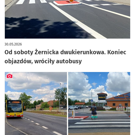
artykuł z galerią zdjęć
30.05.2026
Od soboty Żernicka dwukierunkowa. Koniec
objazdów, wróciły autobusy