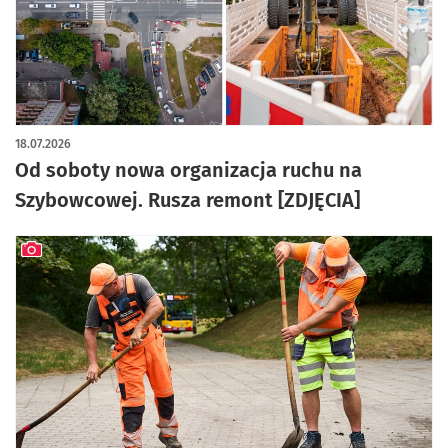
artykuł z galerią zdjęć
18.07.2026
Od soboty nowa organizacja ruchu na
Szybowcowej. Rusza remont [ZDJĘCIA]