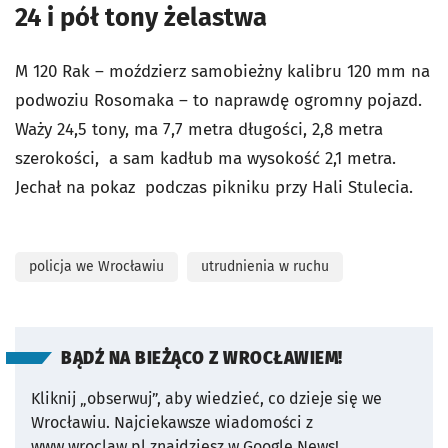
24 i pół tony żelastwa
M 120 Rak – moździerz samobieżny kalibru 120 mm na
podwoziu Rosomaka – to naprawdę ogromny pojazd.
Waży 24,5 tony, ma 7,7 metra długości, 2,8 metra
szerokości, a sam kadłub ma wysokość 2,1 metra.
Jechał na pokaz podczas pikniku przy Hali Stulecia.
policja we Wrocławiu
utrudnienia w ruchu
BĄDŹ NA BIEŻĄCO Z WROCŁAWIEM!
Kliknij „obserwuj”, aby wiedzieć, co dzieje się we
Wrocławiu.
Najciekawsze wiadomości z
www.wroclaw.pl znajdziesz w Google News!