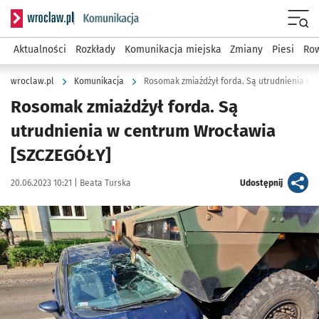
Serwis informacyjny wroclaw.pl podserwis: Komunikacja
Menu
Aktualności
Rozkłady
Komunikacja miejska
Zmiany
Piesi
Row
wroclaw.pl
Komunikacja
Rosomak zmiażdżył forda. Są utrudnienia w
Rosomak zmiażdżył forda. Są
utrudnienia w centrum Wrocławia
[SZCZEGÓŁY]
Data publikacji:
Autor:
artykuł
20.06.2023 10:21 |
Beata Turska
Udostępnij
Kliknij, aby zobaczyć galerię
Kliknij, aby powiększyć