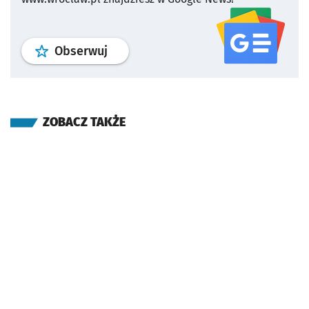
profil
google news
serwisu wroclaw
Obserwuj
ZOBACZ TAKŻE