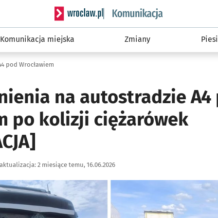
Serwis informacyjny wroclaw.pl podserwis: Ko
Komunikacja miejska
Zmiany
Piesi
 A4 pod Wrocławiem
nienia na autostradzie A4
 po kolizji ciężarówek
CJA]
aktualizacja:
2 miesiące temu, 16.06.2026
ię