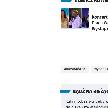
ZOBACZ RÓWN
otworzy się w nowej ka
Koncert
Placu Wo
Wystąpi
autostrada a4
wypadek
BĄDŹ NA BIEŻĄ
Kliknij „obserwuj”, aby 
Najciekawsze wiadomośc