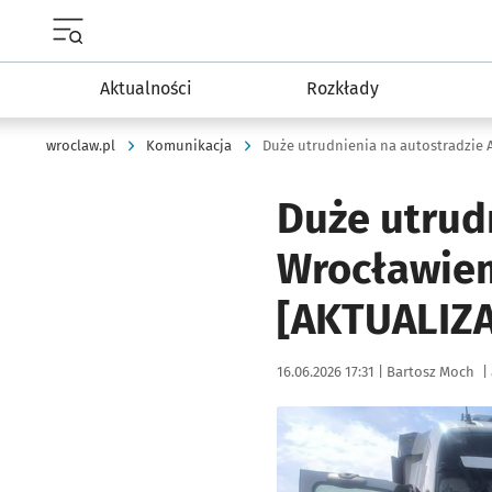
Menu główne portalu wroclaw.pl
Aktualności
Rozkłady
wroclaw.pl
Komunikacja
Duże utrudnienia na autostradzie
Duże utrud
Wrocławiem
[AKTUALIZA
Data publikacji:
Autor:
16.06.2026 17:31 |
Bartosz Moch
|
Kliknij, aby zobaczyć galer