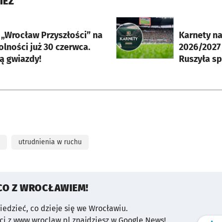
IEŻ
rcie
otworzy się w nowej karci
 „Wrocław Przyszłości” na
Karnety na
lności już 30 czerwca.
2026/2027 
ą gwiazdy!
Ruszyła s
utrudnienia w ruchu
CO Z WROCŁAWIEM!
wiedzieć, co dzieje się we Wrocławiu.
i z www.wroclaw.pl znajdziesz w Google News!