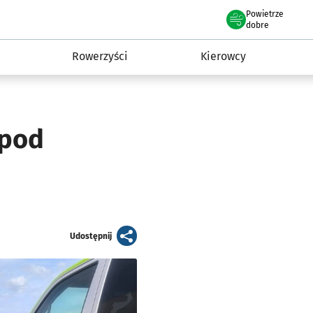
Powietrze
we Wrocławiu
munikacja
dobre
Rowerzyści
Kierowcy
 pod
artykuł
Udostępnij