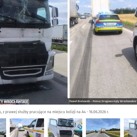
Paweł Bielawski - Pomoc Drogowa Kąty Wrocławskie 
, z prawej służby pracujące na miejscu kolizji na A4 - 16.06.2026 r.