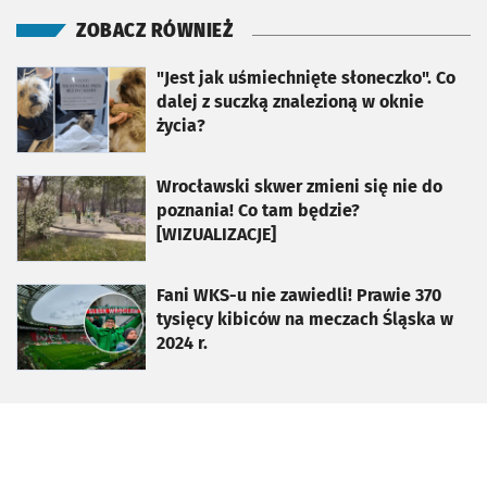
ZOBACZ RÓWNIEŻ
otworzy się w nowej karcie
"Jest jak uśmiechnięte słoneczko". Co
dalej z suczką znalezioną w oknie
życia?
otworzy się w nowej karcie
Wrocławski skwer zmieni się nie do
poznania! Co tam będzie?
[WIZUALIZACJE]
otworzy się w nowej karcie
Fani WKS-u nie zawiedli! Prawie 370
tysięcy kibiców na meczach Śląska w
2024 r.