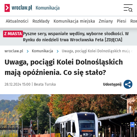
Serwis informacyjny wroclaw.pl podserwis: Komunikacja
Menu
Aktualności
Rozkłady
Komunikacja miejska
Zmiany
Piesi
Row
Z MIASTA
Pyszne sery, wspaniałe wędliny, wyborne słodkości. W
Rynku do niedzieli trwa Wrocławska Feta [ZDJĘCIA]
wroclaw.pl
Komunikacja
Uwaga, pociągi Kolei Dolnośląskich mają op
Uwaga, pociągi Kolei Dolnośląskich
mają opóźnienia. Co się stało?
Data publikacji:
Autor:
artykuł
28.12.2024 15:00 |
Beata Turska
Udostępnij
Kliknij, aby powiększyć