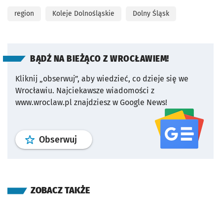
region
Koleje Dolnośląskie
Dolny Śląsk
BĄDŹ NA BIEŻĄCO Z WROCŁAWIEM!
Kliknij „obserwuj”, aby wiedzieć, co dzieje się we
Wrocławiu.
Najciekawsze wiadomości z
www.wroclaw.pl znajdziesz w Google News!
profil
google news
serwisu wroclaw
Obserwuj
ZOBACZ TAKŻE