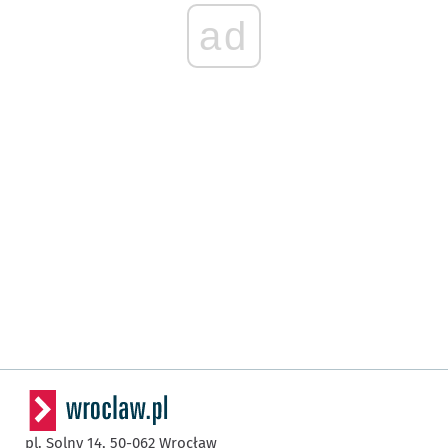
ad
pl. Solny 14,
50-062
Wrocław