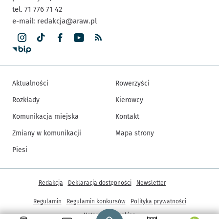
tel. 71 776 71 42
e-mail:
redakcja@araw.pl
Aktualności
Rowerzyści
Rozkłady
Kierowcy
Komunikacja miejska
Kontakt
Zmiany w komunikacji
Mapa strony
Piesi
Inne informacje
Redakcja
Deklaracja dostępności
Newsletter
Regulamin
Regulamin konkursów
Polityka prywatności
Strona główna - wroclaw.pl
Ustawienia cookies