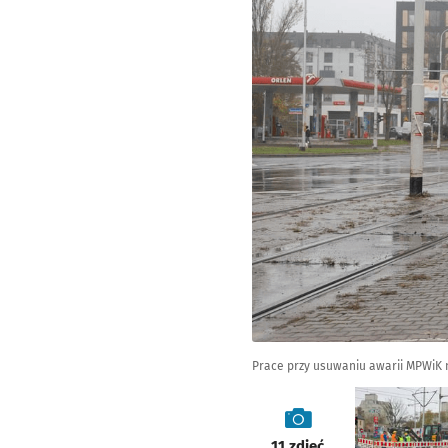
Prace przy usuwaniu awarii MPWiK na
galeria
11
zdjęć