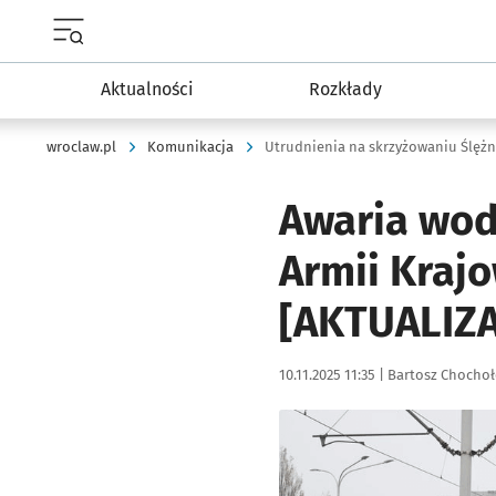
Menu główne portalu wroclaw.pl
Aktualności
Rozkłady
wroclaw.pl
Komunikacja
Utrudnienia na skrzyżowaniu Ślężne
Awaria wod
Armii Krajo
[AKTUALIZA
Data publikacji:
Autor:
10.11.2025 11:35 |
Bartosz Chocho
Kliknij, aby zobaczyć galer