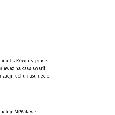
sunięta. Również prace
nieważ na czas awarii
izacji ruchu i usunięcie
apeluje MPWiK we