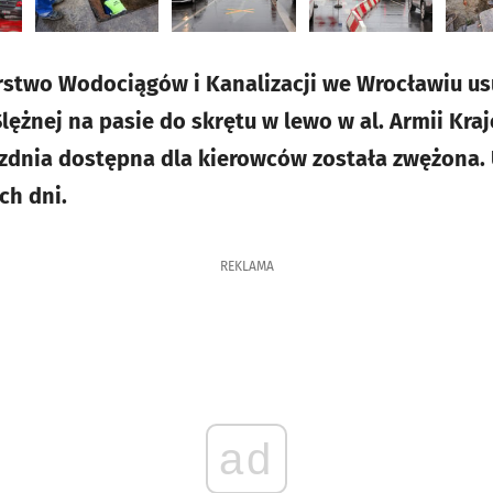
orstwo Wodociągów i Kanalizacji we Wrocławiu u
ężnej na pasie do skrętu w lewo w al. Armii Kraj
ezdnia dostępna dla kierowców została zwężona.
ych dni.
REKLAMA
ad