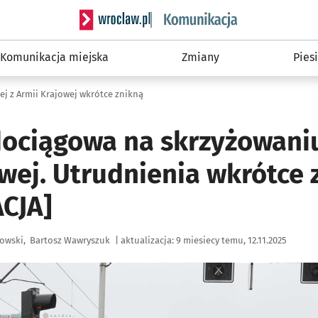
Serwis informacyjny wroclaw.pl podserwis: Ko
Komunikacja miejska
Zmiany
Piesi
j z Armii Krajowej wkrótce znikną
ociągowa na skrzyżowaniu
wej. Utrudnienia wkrótce 
CJA]
łowski
Bartosz Wawryszuk
|
aktualizacja:
9 miesiecy temu, 12.11.2025
ię