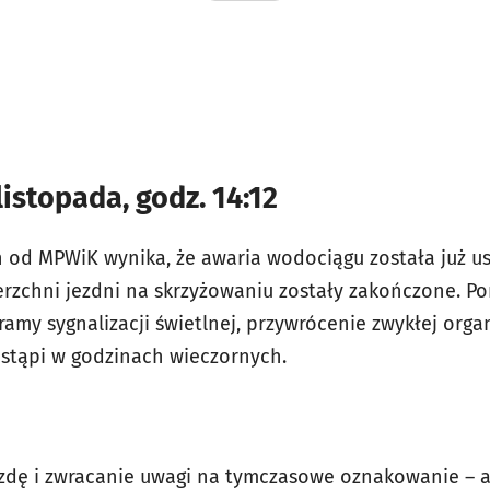
listopada, godz. 14:12
h od MPWiK wynika, że awaria wodociągu została już u
rzchni jezdni na skrzyżowaniu zostały zakończone. Po
amy sygnalizacji świetlnej, przywrócenie zwykłej organ
astąpi w godzinach wieczornych.
azdę i zwracanie uwagi na tymczasowe oznakowanie – 