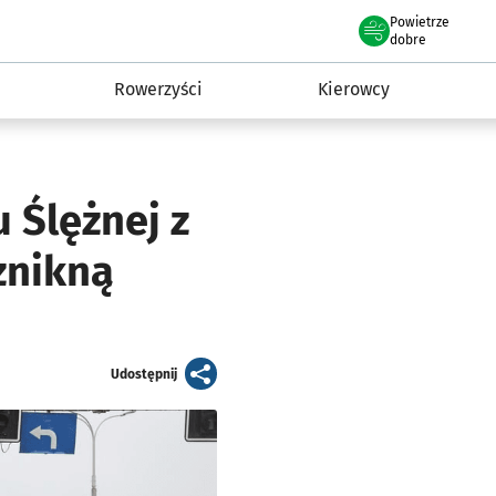
Powietrze
we Wrocławiu
munikacja
dobre
Rowerzyści
Kierowcy
 Ślężnej z
znikną
artykuł
Udostępnij