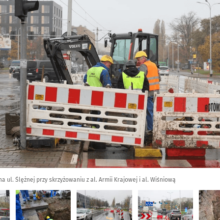
 ul. Ślężnej przy skrzyżowaniu z al. Armii Krajowej i al. Wiśniową