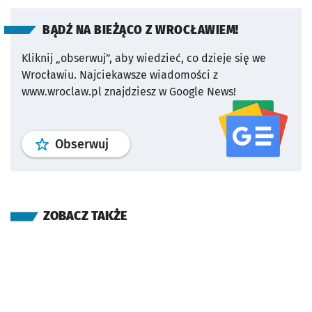
BĄDŹ NA BIEŻĄCO Z WROCŁAWIEM!
Kliknij „obserwuj”, aby wiedzieć, co dzieje się we
Wrocławiu.
Najciekawsze wiadomości z
www.wroclaw.pl znajdziesz w Google News!
profil
google news
serwisu wroclaw
Obserwuj
ZOBACZ TAKŻE