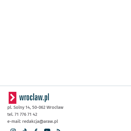
pl. Solny 14,
50-062
Wrocław
tel. 71 776 71 42
e-mail:
redakcja@araw.pl