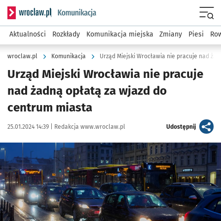
Serwis informacyjny wroclaw.pl podserwis: Komunikacja
Menu
Aktualności
Rozkłady
Komunikacja miejska
Zmiany
Piesi
Row
wroclaw.pl
Komunikacja
Urząd Miejski Wrocławia nie pracuje
nad żadną opłatą za wjazd do
centrum miasta
Data publikacji:
Autor:
artykuł
25.01.2024 14:39 |
Redakcja www.wroclaw.pl
Udostępnij
Kliknij, aby powiększyć