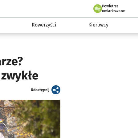
Powietrze
we Wrocławiu
munikacja
umiarkowane
Rowerzyści
Kierowcy
rze?
 zwykłe
artykuł
Udostępnij