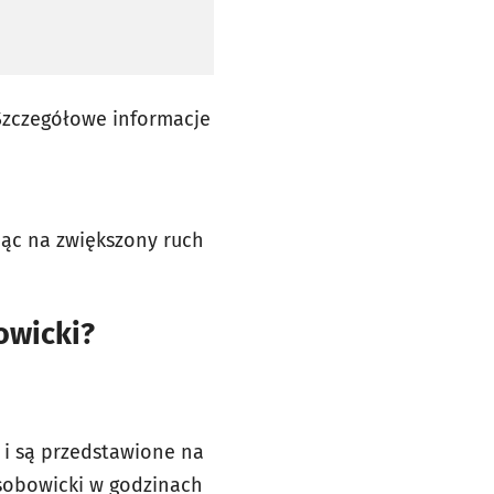
 Szczegółowe informacje
jąc na zwiększony ruch
owicki?
 i są przedstawione na
sobowicki w godzinach