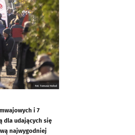
Fot. Tomasz Hołod
amwajowych i 7
ą dla udających się
rową najwygodniej