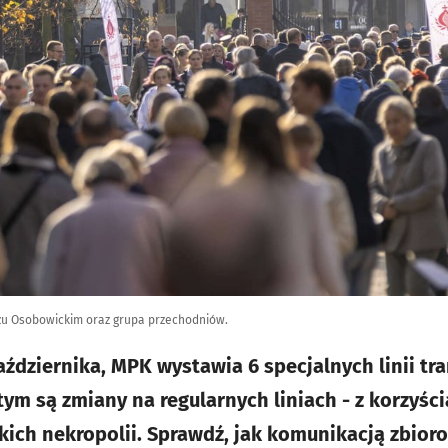
zu Osobowickim oraz grupa przechodniów.
aździernika, MPK wystawia 6 specjalnych linii tr
ym są zmiany na regularnych liniach - z korzyści
kich nekropolii. Sprawdź, jak komunikacją zbio