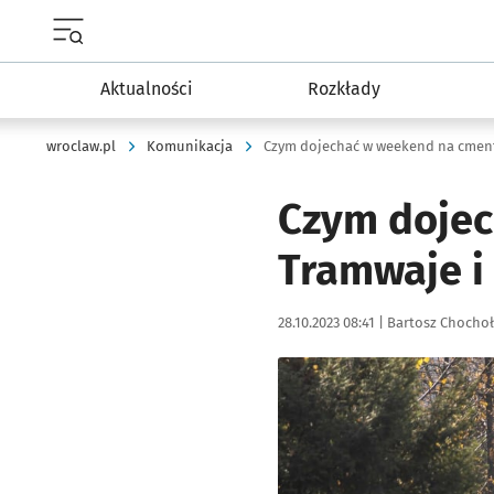
Menu główne portalu wroclaw.pl
Aktualności
Rozkłady
wroclaw.pl
Komunikacja
Czym dojec
Tramwaje i
Data publikacji:
Autor:
28.10.2023 08:41 |
Bartosz Chocho
Kliknij, aby powiększyć