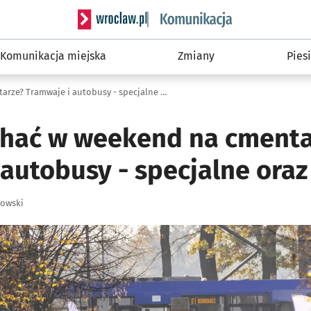
Serwis informacyjny wroclaw.pl podserwis: Ko
Komunikacja miejska
Zmiany
Piesi
Czym dojechać w weekend na cmentarze? Tramwaje i autobusy - specjalne oraz zwykłe
hać w weekend na cmenta
 autobusy - specjalne oraz
łowski