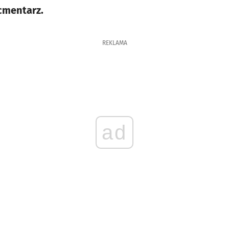
 cmentarz.
REKLAMA
ad