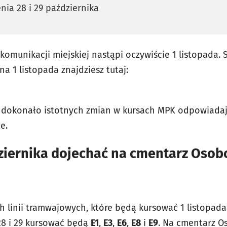
nia 28 i 29 października
komunikacji miejskiej nastąpi oczywiście 1 listopada.
a 1 listopada znajdziesz tutaj:
o dokonało istotnych zmian w kursach MPK odpowiada
e.
dziernika dojechać na cmentarz Osob
ch linii tramwajowych, które będą kursować 1 listopada
28 i 29 kursować będą
E1
,
E3
,
E6
,
E8
i
E9
. Na cmentarz O