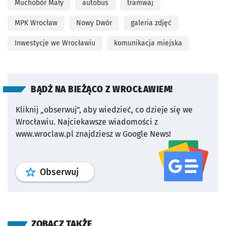
Muchobór Mały
autobus
tramwaj
MPK Wrocław
Nowy Dwór
galeria zdjęć
Inwestycje we Wrocławiu
komunikacja miejska
BĄDŹ NA BIEŻĄCO Z WROCŁAWIEM!
Kliknij „obserwuj”, aby wiedzieć, co dzieje się we
Wrocławiu.
Najciekawsze wiadomości z
www.wroclaw.pl znajdziesz w Google News!
profil
google news
serwisu wroclaw
Obserwuj
ZOBACZ TAKŻE