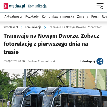
Serwis informacyjny wroclaw.pl podserwis: Komunikacja
Menu
Aktualności
Rozkłady
Komunikacja miejska
Zmiany
Piesi
Row
wroclaw.pl
Komunikacja
Tramwaje na Nowym Dworze. Zobacz fotorelac
Tramwaje na Nowym Dworze. Zobacz
fotorelację z pierwszego dnia na
trasie
Data publikacji:
Autor:
artykuł
03.09.2023 20:30 |
Bartosz Chochołowski
Udostępnij
Kliknij, aby zobaczyć galerię