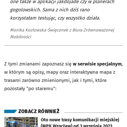
one także w aplikacji jakdojade czy w planerach
gogolowskich. Sama z nich dziś rano
korzystałam testując, czy wszystko działa.
Monika Kozłowska-Święconek z Biura Zrównoważonej
Mobilności
Z tymi zmianami zapoznasz się
w serwisie specjalnym
,
w którym są opisy, mapy oraz interaktywna mapa z
trasami zarówno zmienionymi, jak i tymi, które
pozostały "po staremu":
ZOBACZ RÓWNIEŻ
otworzy się w nowej karcie
Oto nowe trasy komunikacji miejskiej
(MPK Wrocław) od 3 września 2023