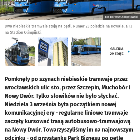
Fot. Bartosz Chochołowski
Dwa niebieskie tramwaje stoją na pętli. Numer 23 pojedzie na Kowale, a 13
na Stadion Olimpijski.
GALERIA
29
ZDJĘĆ
Pomknęły po szynach niebieskie tramwaje przez
wrocławskich ulic sto, przez Szczepin, Muchobór i
Nowy Dwór. Tylko słowików nie było słychać.
Niedziela 3 września była początkiem nowej
komunikacyjnej ery - regularne liniowe tramwaje
zaczęły kursować trasą autobusowo-tramwajową
na Nowy Dwór. Towarzyszyliśmy im na najnowszym
odcinku - od przystanku Park Biznesu po pętlę