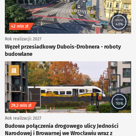
postęp
40%
Koszt inwestycji
42 mln zł
Rok realizacji: 2027
Węzeł przesiadkowy Dubois-Drobnera - roboty
budowlane
kategoria Piesze, Rowerowe, Komunikacja zbiorowa
postęp
10%
Koszt inwestycji
29,3 mln zł
Rok realizacji: 2027
Budowa połączenia drogowego ulicy Jedności
Narodowej i Browarnej we Wrocławiu wraz z