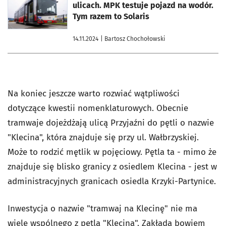
ulicach. MPK testuje pojazd na wodór.
Tym razem to Solaris
14.11.2024
| Bartosz Chochołowski
Na koniec jeszcze warto rozwiać wątpliwości
dotyczące kwestii nomenklaturowych. Obecnie
tramwaje dojeżdżają ulicą Przyjaźni do pętli o nazwie
"Klecina", która znajduje się przy ul. Wałbrzyskiej.
Może to rodzić mętlik w pojęciowy. Pętla ta - mimo że
znajduje się blisko granicy z osiedlem Klecina - jest w
administracyjnych granicach osiedla Krzyki-Partynice.
Inwestycja o nazwie "tramwaj na Klecinę" nie ma
wiele wspólnego z pętlą "Klecina". Zakłada bowiem