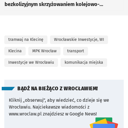
bezkolizyjnym skrzyżowaniem kolejowo-
drogowym pod linią kolejową nr 143
tramwaj na Klecinę
Wrocławskie Inwestycje, WI
Klecina
MPK Wrocław
transport
Inwestycje we Wrocławiu
komunikacja miejska
BĄDŹ NA BIEŻĄCO Z WROCŁAWIEM!
Kliknij „obserwuj”, aby wiedzieć, co dzieje się we
Wrocławiu.
Najciekawsze wiadomości z
www.wroclaw.pl znajdziesz w Google News!