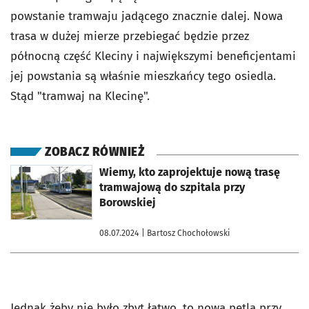
powstanie tramwaju jadącego znacznie dalej. Nowa
trasa w dużej mierze przebiegać będzie przez
północną część Kleciny i największymi beneficjentami
jej powstania są właśnie mieszkańcy tego osiedla.
Stąd "tramwaj na Klecinę".
ZOBACZ RÓWNIEŻ
otworzy się w nowej karcie
Wiemy, kto zaprojektuje nową trasę
tramwajową do szpitala przy
Borowskiej
08.07.2024
| Bartosz Chochołowski
Jednak żeby nie było zbyt łatwo, to nowa pętla przy