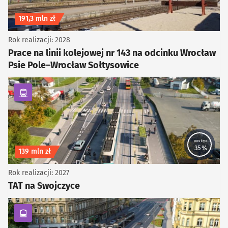
Koszt inwestycji
191,3 mln zł
Rok realizacji: 2028
Prace na linii kolejowej nr 143 na odcinku Wrocław
Psie Pole–Wrocław Sołtysowice
kategoria Komunikacja zbiorowa
postęp
35%
Koszt inwestycji
139 mln zł
Rok realizacji: 2027
TAT na Swojczyce
kategoria Komunikacja zbiorowa