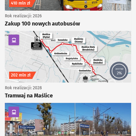
Koszt inwestycji
410 mln zł
Rok realizacji: 2026
Zakup 100 nowych autobusów
kategoria Komunikacja zbiorowa
postęp
2%
Koszt inwestycji
202 mln zł
Rok realizacji: 2028
Tramwaj na Maślice
kategoria Komunikacja zbiorowa