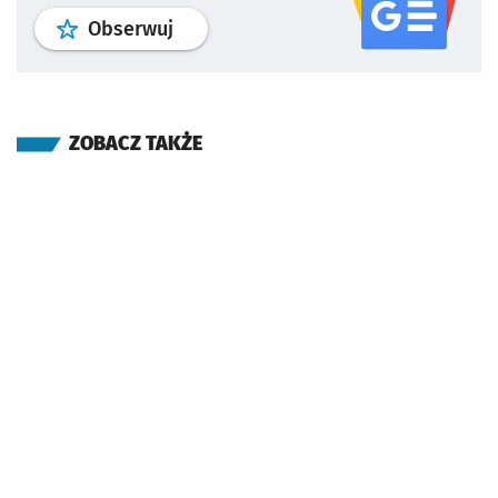
profil
google news
serwisu wroclaw
Obserwuj
ZOBACZ TAKŻE