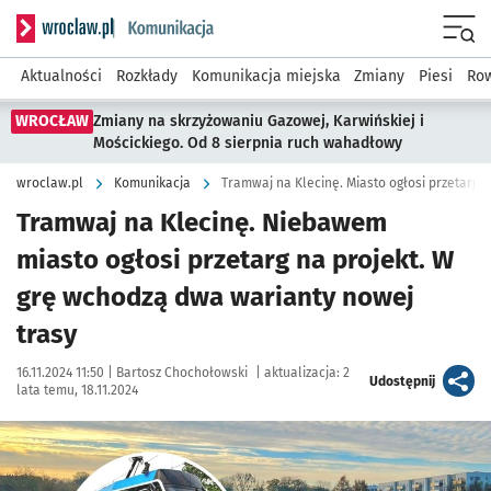
Serwis informacyjny wroclaw.pl podserwis: Komunikacja
Menu
Aktualności
Rozkłady
Komunikacja miejska
Zmiany
Piesi
Row
WROCŁAW
Zmiany na skrzyżowaniu Gazowej, Karwińskiej i
Mościckiego. Od 8 sierpnia ruch wahadłowy
wroclaw.pl
Komunikacja
Tramwaj na Klecinę. Miasto ogłosi przetarg n
Tramwaj na Klecinę. Niebawem
miasto ogłosi przetarg na projekt. W
grę wchodzą dwa warianty nowej
trasy
Data publikacji:
Autor:
16.11.2024 11:50 |
Bartosz Chochołowski
|
aktualizacja:
2
artykuł
Udostępnij
lata temu, 18.11.2024
Kliknij, aby powiększyć