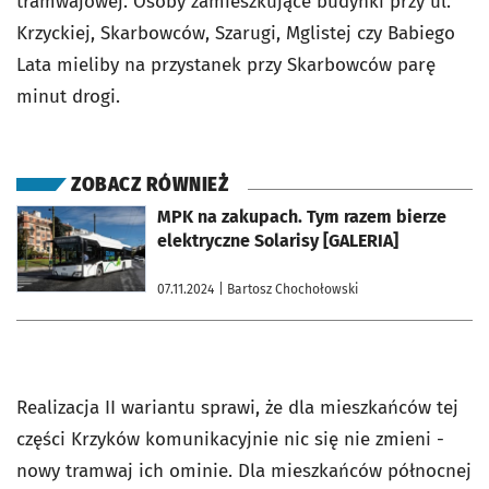
tramwajowej. Osoby zamieszkujące budynki przy ul.
Krzyckiej, Skarbowców, Szarugi, Mglistej czy Babiego
Lata mieliby na przystanek przy Skarbowców parę
minut drogi.
ZOBACZ RÓWNIEŻ
otworzy się w nowej karcie
MPK na zakupach. Tym razem bierze
elektryczne Solarisy [GALERIA]
07.11.2024
| Bartosz Chochołowski
Realizacja II wariantu sprawi, że dla mieszkańców tej
części Krzyków komunikacyjnie nic się nie zmieni -
nowy tramwaj ich ominie. Dla mieszkańców północnej