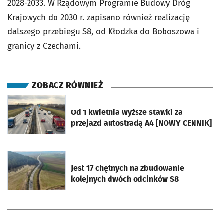
2028-2033. W Rządowym Programie Budowy Dróg
Krajowych do 2030 r. zapisano również realizację
dalszego przebiegu S8, od Kłodzka do Boboszowa i
granicy z Czechami.
ZOBACZ RÓWNIEŻ
otworzy się w nowej karcie
Od 1 kwietnia wyższe stawki za
przejazd autostradą A4 [NOWY CENNIK]
otworzy się w nowej karcie
Jest 17 chętnych na zbudowanie
kolejnych dwóch odcinków S8