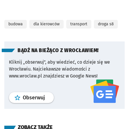
budowa
dla kierowców
transport
droga s8
BĄDŹ NA BIEŻĄCO Z WROCŁAWIEM!
Kliknij „obserwuj”, aby wiedzieć, co dzieje się we
Wrocławiu.
Najciekawsze wiadomości z
www.wroclaw.pl znajdziesz w Google News!
profil
google news
serwisu wroclaw
Obserwuj
ZOBACZ TAKŻE