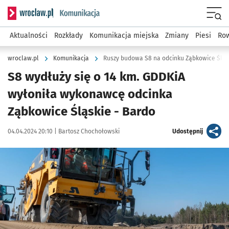
Serwis informacyjny wroclaw.pl podserwis: Komunikacja
Menu
Aktualności
Rozkłady
Komunikacja miejska
Zmiany
Piesi
Row
wroclaw.pl
Komunikacja
Ruszy budowa S8 na odcinku Ząbkowice Śląs
S8 wydłuży się o 14 km. GDDKiA
wyłoniła wykonawcę odcinka
Ząbkowice Śląskie - Bardo
Data publikacji:
Autor:
artykuł
04.04.2024 20:10 |
Bartosz Chochołowski
Udostępnij
Kliknij, aby powiększyć