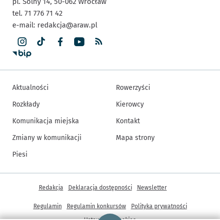
pl. Solny 14,
50-062
Wrocław
tel. 71 776 71 42
e-mail:
redakcja@araw.pl
Aktualności
Rowerzyści
Rozkłady
Kierowcy
Komunikacja miejska
Kontakt
Zmiany w komunikacji
Mapa strony
Piesi
Inne informacje
Redakcja
Deklaracja dostępności
Newsletter
Regulamin
Regulamin konkursów
Polityka prywatności
Strona główna - wroclaw.pl
Ustawienia cookies