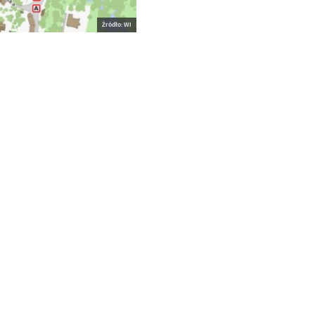
Żródło: WI