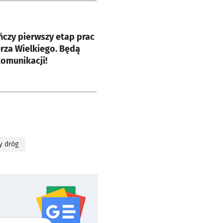
e
czy pierwszy etap prac
rza Wielkiego. Będą
omunikacji!
y dróg