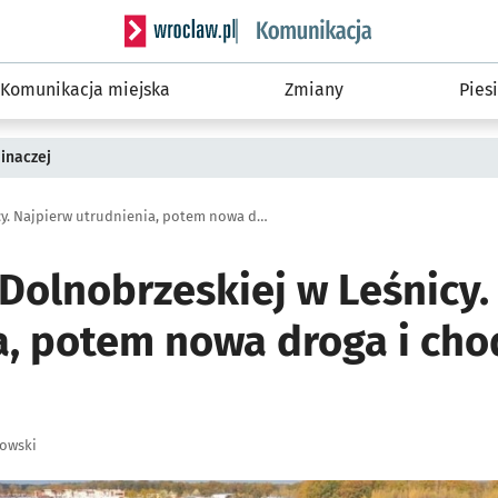
Serwis informacyjny wroclaw.pl podserwis: Ko
Komunikacja miejska
Zmiany
Piesi
inaczej
Remont ul. Dolnobrzeskiej w Leśnicy. Najpierw utrudnienia, potem nowa droga i chodniki [OBJAZDY]
Dolnobrzeskiej w Leśnicy.
a, potem nowa droga i cho
łowski