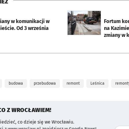
IEŻ
rcie
otworzy się w nowej karci
iany w komunikacji w
Fortum koń
eście. Od 3 września
na Kazimie
zmiany w k
budowa
przebudowa
remont
Leśnica
remont
CO Z WROCŁAWIEM!
wiedzieć, co dzieje się we Wrocławiu.
i z www.wroclaw.pl znajdziesz w Google News!