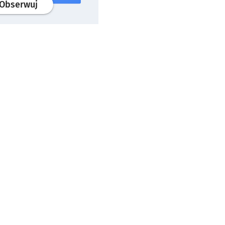
profil
google news
serwisu wroclaw.pl
Obserwuj