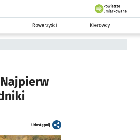
Powietrze
we Wrocławiu
munikacja
umiarkowane
Rowerzyści
Kierowcy
 Najpierw
dniki
artykuł
Udostępnij