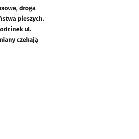
usowe, droga
ństwa pieszych.
odcinek ul.
zmiany czekają