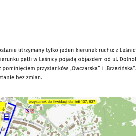
ostanie utrzymany tylko jeden kierunek ruchu: z Leśni
 kierunku pętli w Leśnicy pojadą objazdem od ul. Dolnob
z pominięciem przystanków „Owczarska” i „Brzezińska”
tanie bez zmian.