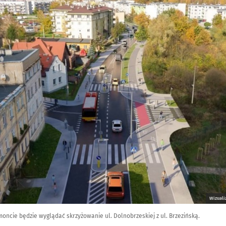
Wizuali
moncie będzie wyglądać skrzyżowanie ul. Dolnobrzeskiej z ul. Brzezińską.