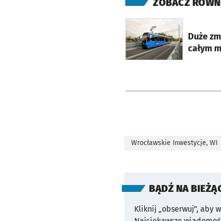
ZOBACZ RÓWN
otworzy się w nowej ka
Duże zm
całym mi
Wrocławskie Inwestycje, WI
BĄDŹ NA BIEŻĄ
Kliknij „obserwuj”, aby 
Najciekawsze wiadomośc