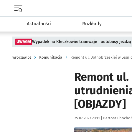
Menu główne portalu wroclaw.pl
Aktualności
Rozkłady
UWAGA!
Wypadek na Kleczkowie: tramwaje i autobusy jeżdżą 
wroclaw.pl
Komunikacja
Remont ul. 
utrudnieni
[OBJAZDY]
Data publikacji:
Autor:
25.07.2023 20:11 |
Bartosz Chocho
Kliknij, aby powiększyć