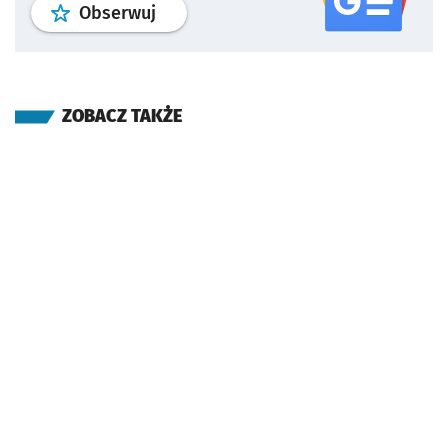
profil
google news
serwisu wroclaw
Obserwuj
ZOBACZ TAKŻE