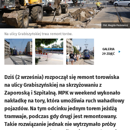
Fot. Magda Pasiewicz
Na ulicy Grabiszyńskiej trwa remont torów.
GALERIA
29
ZDJĘĆ
Dziś (2 września) rozpoczął się remont torowiska
na ulicy Grabiszyńskiej na skrzyżowaniu z
Zaporoską i Szpitalną. MPK w weekend wykonało
nakładkę na tory, która umożliwia ruch wahadłowy
pojazdów. Na tym odcinku jednym torem jeżdżą
tramwaje, podczas gdy drugi jest remontowany.
Takie rozwiązanie jednak nie wytrzymało próby