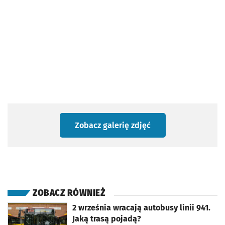
Zobacz galerię zdjęć
ZOBACZ RÓWNIEŻ
otworzy się w nowej karcie
2 września wracają autobusy linii 941.
Jaką trasą pojadą?