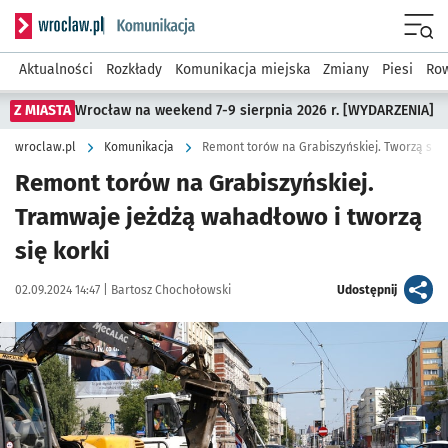
Serwis informacyjny wroclaw.pl podserwis: Komunikacja
Menu
Aktualności
Rozkłady
Komunikacja miejska
Zmiany
Piesi
Row
Z MIASTA
Wrocław na weekend 7-9 sierpnia 2026 r. [WYDARZENIA]
wroclaw.pl
Komunikacja
Remont torów na Grabiszyńskiej. Tworzą się 
Remont torów na Grabiszyńskiej.
Tramwaje jeżdżą wahadłowo i tworzą
się korki
Data publikacji:
Autor:
artykuł
02.09.2024 14:47 |
Bartosz Chochołowski
Udostępnij
Kliknij, aby zobaczyć galerię