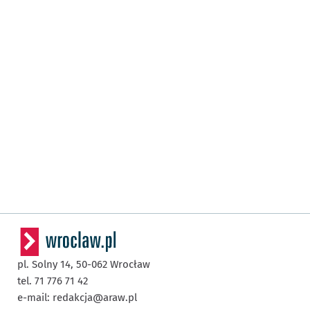
pl. Solny 14,
50-062
Wrocław
tel. 71 776 71 42
e-mail:
redakcja@araw.pl