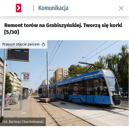
Wróć 
Serwis informacyjny wroclaw.pl podserwis: Komunikacja
Remont torów na Grabiszyńskiej. Tworzą się korki
[5/30]
Przesuń zdjęcie palcem
Fot. Bartosz Chochołowski