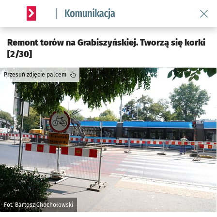
Wróć 
Serwis informacyjny wroclaw.pl podserwis: Komunikacja
Remont torów na Grabiszyńskiej. Tworzą się korki
[2/30]
Przesuń zdjęcie palcem
Fot. Bartosz Chochołowski