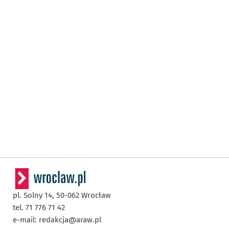
pl. Solny 14,
50-062
Wrocław
tel. 71 776 71 42
e-mail:
redakcja@araw.pl