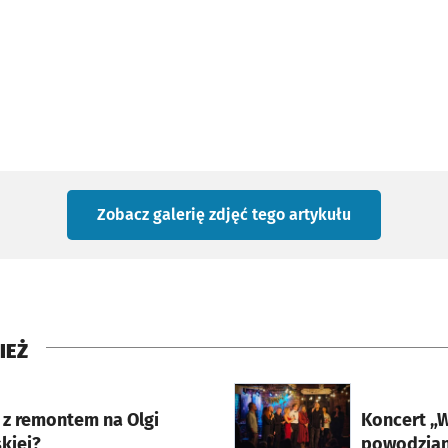
Zobacz galerię zdjęć
tego artykułu
IEŻ
rcie
otworzy się w nowej karci
 z remontem na Olgi
Koncert „W
kiej?
powodzian”