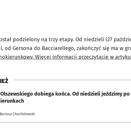
stał podzielony na trzy etapy. Od niedzieli (27 paździ
i, od Gersona do Bacciarellego, zakończyć się ma w gr
okierunkowy. Więcej informacji przeczytacie w artykul
IEŻ
Olszewskiego dobiega końca. Od niedzieli jeździmy po
ierunkach
 Bartosz Chochołowski