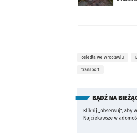
osiedla we Wrocławiu
transport
BĄDŹ NA BIEŻĄ
Kliknij „obserwuj”, aby 
Najciekawsze wiadomośc