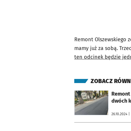
Remont Olszewskiego zo
mamy już za sobą. Trzec
ten odcinek będzie jedn
ZOBACZ RÓWN
otworzy się w nowej karcie
Remont 
dwóch k
26.10.2024
|