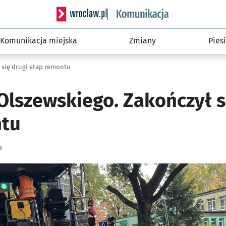
Serwis informacyjny wroclaw.pl podserwis: Ko
Komunikacja miejska
Zmiany
Piesi
 się drugi etap remontu
Olszewskiego. Zakończył s
ntu
k
ię