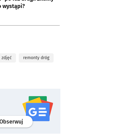
o wystąpi?
a zdjęć
remonty dróg
profil
google news
serwisu wroclaw.pl
Obserwuj