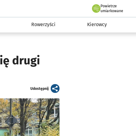
Powietrze
we Wrocławiu
munikacja
umiarkowane
Rowerzyści
Kierowcy
ię drugi
artykuł
Udostępnij