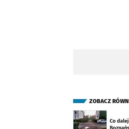
ZOBACZ RÓWN
otworzy się w nowej ka
Co dalej
Boznańs