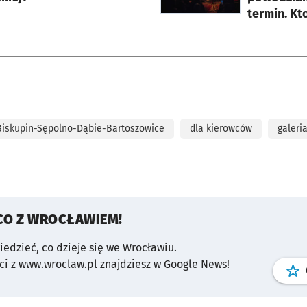
termin. Kt
Biskupin-Sępolno-Dąbie-Bartoszowice
dla kierowców
galeri
CO Z WROCŁAWIEM!
wiedzieć, co dzieje się we Wrocławiu.
i z www.wroclaw.pl znajdziesz w Google News!