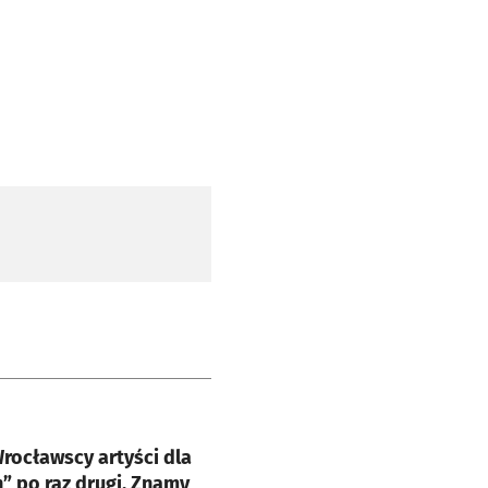
e
rocławscy artyści dla
 po raz drugi. Znamy