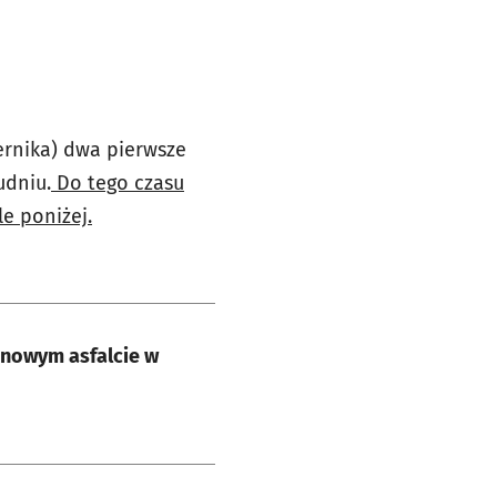
ernika) dwa pierwsze
udniu.
Do tego czasu
e poniżej.
 nowym asfalcie w