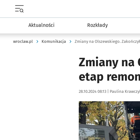
Menu główne portalu wroclaw.pl
Aktualności
Rozkłady
wroclaw.pl
Komunikacja
Zmiany na Olszewskiego. Zakończył
Zmiany na 
etap remo
Data publikacji:
Autor:
28.10.2024 08:13 |
Paulina Krawczy
Kliknij, aby zobaczyć galer