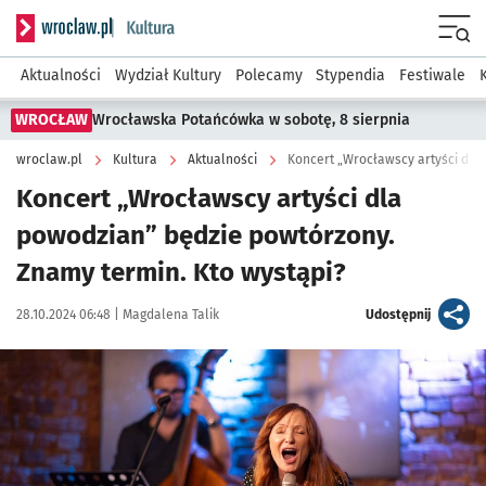
Serwis informacyjny wroclaw.pl podserwis: Kultura
Menu
Aktualności
Wydział Kultury
Polecamy
Stypendia
Festiwale
WROCŁAW
Wrocławska Potańcówka w sobotę, 8 sierpnia
wroclaw.pl
Kultura
Aktualności
Koncert „Wrocławscy artyści dla 
Koncert „Wrocławscy artyści dla
powodzian” będzie powtórzony.
Znamy termin. Kto wystąpi?
Data publikacji:
Autor:
artykuł
28.10.2024 06:48 |
Magdalena Talik
Udostępnij
Kliknij, aby zobaczyć galerię