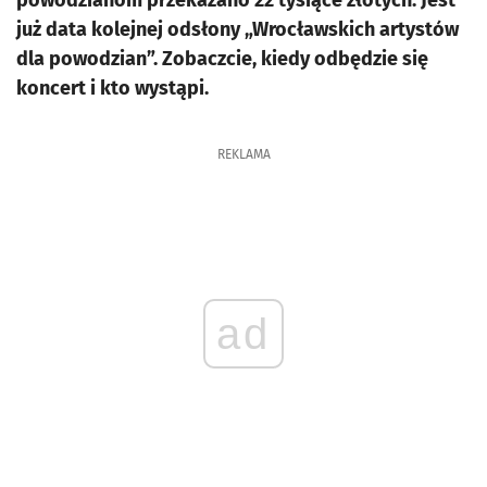
powodzianom przekazano 22 tysiące złotych. Jest
już data kolejnej odsłony „Wrocławskich artystów
dla powodzian”. Zobaczcie, kiedy odbędzie się
koncert i kto wystąpi.
REKLAMA
ad