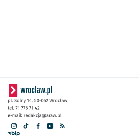
pl. Solny 14,
50-062
Wrocław
tel. 71 776 71 42
e-mail:
redakcja@araw.pl