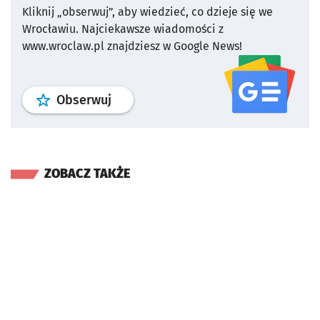
Kliknij „obserwuj”, aby wiedzieć, co dzieje się we
Wrocławiu.
Najciekawsze wiadomości z
www.wroclaw.pl znajdziesz w Google News!
profil
google news
serwisu wroclaw
Obserwuj
ZOBACZ TAKŻE