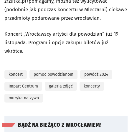
zrzutka.pl/pomagamy, można też wylicytować
(podobnie jak podczas koncertu w Mleczarni) ciekawe
przedmioty podarowane przez wrocławian.
Koncert „Wrocławscy artyści dla powodzian” już 19
listopada. Program i opcje zakupu biletów już
wkrótce.
koncert
pomoc powodzianom
powódź 2024
Impart Centrum
galeria zdjęć
koncerty
muzyka na żywo
BĄDŹ NA BIEŻĄCO Z WROCŁAWIEM!