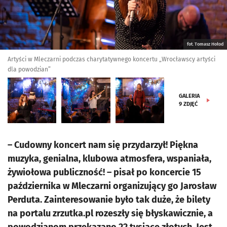
fot. Tomasz Hołod
Artyści w Mleczarni podczas charytatywnego koncertu „Wrocławscy artyści
dla powodzian”
GALERIA
9
ZDJĘĆ
– Cudowny koncert nam się przydarzył! Piękna
muzyka, genialna, klubowa atmosfera, wspaniała,
żywiołowa publiczność! – pisał po koncercie 15
października w Mleczarni organizujący go Jarosław
Perduta. Zainteresowanie było tak duże, że bilety
na portalu zrzutka.pl rozeszły się błyskawicznie, a