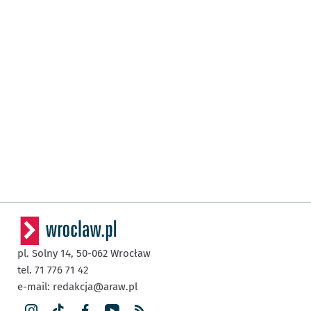
pl. Solny 14,
50-062
Wrocław
tel. 71 776 71 42
e-mail:
redakcja@araw.pl