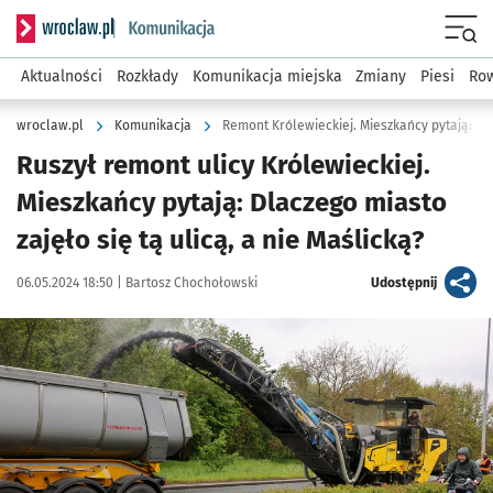
Serwis informacyjny wroclaw.pl podserwis: Komunikacja
Menu
Aktualności
Rozkłady
Komunikacja miejska
Zmiany
Piesi
Row
wroclaw.pl
Komunikacja
Ruszył remont ulicy Królewieckiej.
Mieszkańcy pytają: Dlaczego miasto
zajęło się tą ulicą, a nie Maślicką?
Data publikacji:
Autor:
artykuł
06.05.2024 18:50 |
Bartosz Chochołowski
Udostępnij
Kliknij, aby zobaczyć galerię