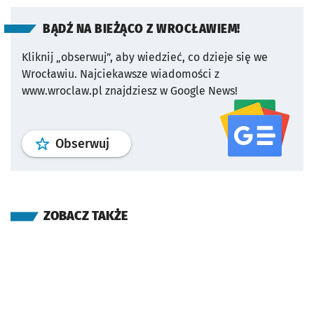
BĄDŹ NA BIEŻĄCO Z WROCŁAWIEM!
Kliknij „obserwuj”, aby wiedzieć, co dzieje się we
Wrocławiu.
Najciekawsze wiadomości z
www.wroclaw.pl znajdziesz w Google News!
profil
google news
serwisu wroclaw
Obserwuj
ZOBACZ TAKŻE