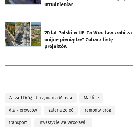
utrudnienia?
otworzy się w nowej karcie
20 lat Polski w UE. Co Wrocław zrobi za
unijne pieniądze? Zobacz listę
projektów
Zarząd Dróg i Utrzymania Miasta
Maślice
dla kierowców
galeria zdjęć
remonty dróg
transport
Inwestycje we Wrocławiu