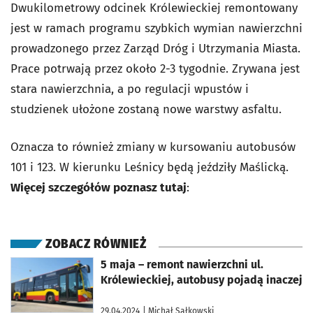
Dwukilometrowy odcinek Królewieckiej remontowany
jest w ramach programu szybkich wymian nawierzchni
prowadzonego przez Zarząd Dróg i Utrzymania Miasta.
Prace potrwają przez około 2-3 tygodnie. Zrywana jest
stara nawierzchnia, a po regulacji wpustów i
studzienek ułożone zostaną nowe warstwy asfaltu.
Oznacza to również zmiany w kursowaniu autobusów
101 i 123. W kierunku Leśnicy będą jeździły Maślicką.
Więcej szczegółów poznasz tutaj
:
ZOBACZ RÓWNIEŻ
otworzy się w nowej karcie
5 maja – remont nawierzchni ul.
Królewieckiej, autobusy pojadą inaczej
29.04.2024
| Michał Sałkowski