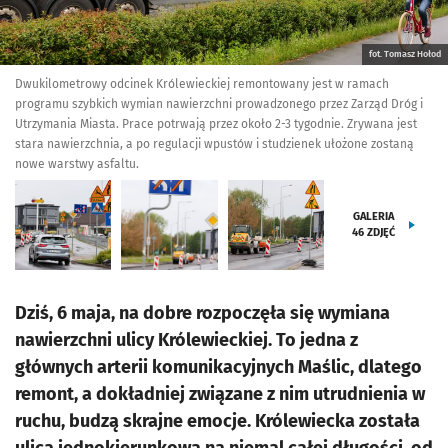
fot. Tomasz Hołod
Dwukilometrowy odcinek Królewieckiej remontowany jest w ramach
programu szybkich wymian nawierzchni prowadzonego przez Zarząd Dróg i
Utrzymania Miasta. Prace potrwają przez około 2-3 tygodnie. Zrywana jest
stara nawierzchnia, a po regulacji wpustów i studzienek ułożone zostaną
nowe warstwy asfaltu.
GALERIA
46
ZDJĘĆ
Dziś, 6 maja, na dobre rozpoczęła się wymiana
nawierzchni ulicy Królewieckiej. To jedna z
głównych arterii komunikacyjnych Maślic, dlatego
remont, a dokładniej związane z nim utrudnienia w
ruchu, budzą skrajne emocje. Królewiecka została