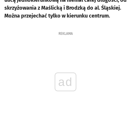
ulicą jednokierunkową na niemal całej długości, od
skrzyżowania z Maślicką i Brodzką do al. Śląskiej.
Można przejechać tylko w kierunku centrum.
REKLAMA
ad