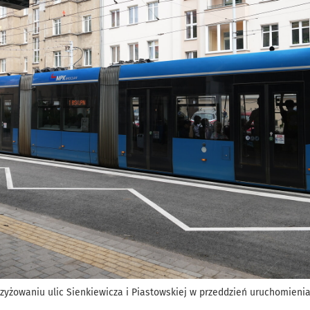
rzyżowaniu ulic Sienkiewicza i Piastowskiej w przeddzień uruchomieni