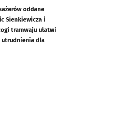
asażerów oddane
c Sienkiewicza i
ogi tramwaju ułatwi
ż utrudnienia dla