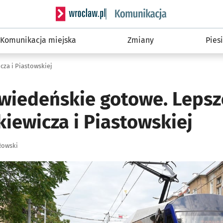
Serwis informacyjny wroclaw.pl podserwis: Ko
Komunikacja miejska
Zmiany
Piesi
cza i Piastowskiej
 wiedeńskie gotowe. Leps
iewicza i Piastowskiej
łowski
ię