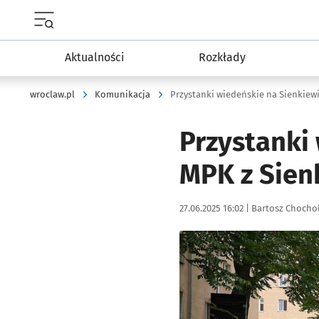
Menu główne portalu wroclaw.pl
Aktualności
Rozkłady
wroclaw.pl
Komunikacja
Przystanki wiedeńskie na Sienkiewi
Przystanki
MPK z Sienk
Data publikacji:
Autor:
27.06.2025 16:02 |
Bartosz Chocho
Kliknij, aby zobaczyć galer