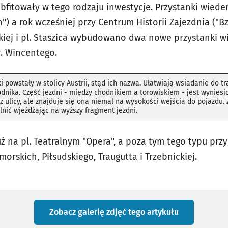
bfitowały w tego rodzaju inwestycje.
Przystanki wiedeń
") a rok wcześniej przy Centrum Historii Zajezdnia ("
iej i pl. Staszica wybudowano dwa nowe przystanki w
św. Wincentego.
i powstały w stolicy Austrii, stąd ich nazwa. Ułatwiają wsiadanie do t
odnika. Część jezdni - między chodnikiem a torowiskiem - jest wynies
 ulicy, ale znajduje się ona niemal na wysokości wejścia do pojazdu.
ić wjeżdżając na wyższy fragment jezdni.
ż na pl. Teatralnym "Opera", a poza tym tego typu przy
orskich, Piłsudskiego, Traugutta i Trzebnickiej.
Zobacz galerię zdjęć
tego artykułu