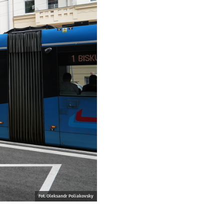
Fot. Oleksandr Poliakovsky
a