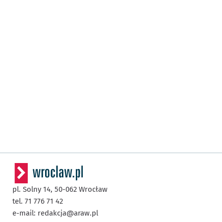
pl. Solny 14,
50-062
Wrocław
tel. 71 776 71 42
e-mail:
redakcja@araw.pl