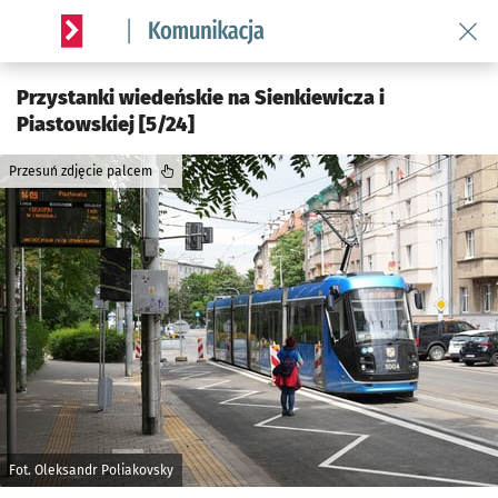
Wróć 
Serwis informacyjny wroclaw.pl podserwis: Komunikacja
Przystanki wiedeńskie na Sienkiewicza i
Piastowskiej [5/24]
Przesuń zdjęcie palcem
Fot. Oleksandr Poliakovsky