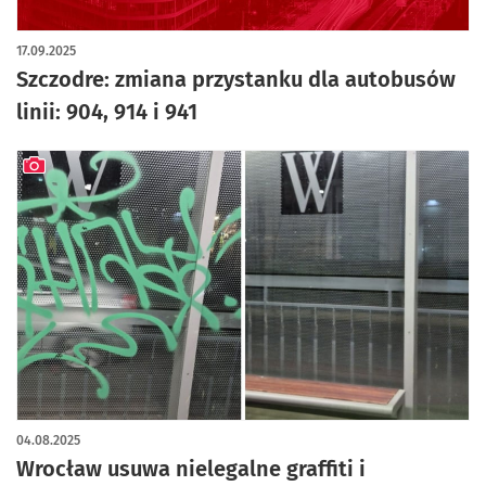
17.09.2025
Szczodre: zmiana przystanku dla autobusów
linii: 904, 914 i 941
artykuł z galerią zdjęć
04.08.2025
Wrocław usuwa nielegalne graffiti i