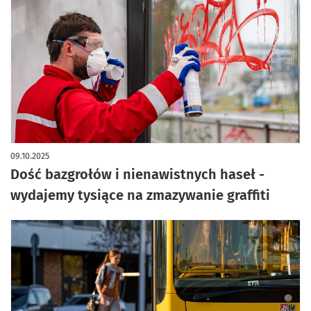
artykuł z galerią zdjęć
09.10.2025
Dość bazgrołów i nienawistnych haseł -
wydajemy tysiące na zmazywanie graffiti