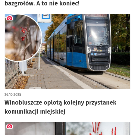
bazgrołów. A to nie koniec!
artykuł z galerią zdjęć
26.10.2025
Winobluszcze oplotą kolejny przystanek
komunikacji miejskiej