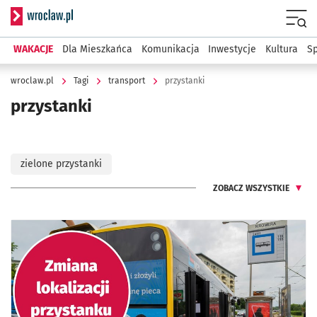
Serwis informacyjny wroclaw.pl
Menu
WAKACJE
Dla Mieszkańca
Komunikacja
Inwestycje
Kultura
Sp
wroclaw.pl
Tagi
transport
przystanki
przystanki
zielone przystanki
ZOBACZ WSZYSTKIE