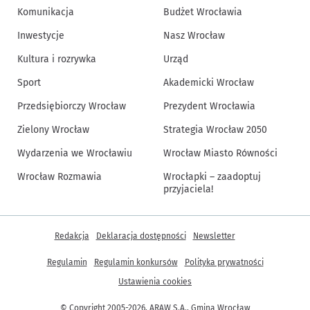
Komunikacja
Budżet Wrocławia
Inwestycje
Nasz Wrocław
Kultura i rozrywka
Urząd
Sport
Akademicki Wrocław
Przedsiębiorczy Wrocław
Prezydent Wrocławia
Zielony Wrocław
Strategia Wrocław 2050
Wydarzenia we Wrocławiu
Wrocław Miasto Równości
Wrocław Rozmawia
Wrocłapki – zaadoptuj
przyjaciela!
Inne informacje
Redakcja
Deklaracja dostępności
Newsletter
Regulamin
Regulamin konkursów
Polityka prywatności
Ustawienia cookies
© Copyright 2005-2026, ARAW S.A., Gmina Wrocław