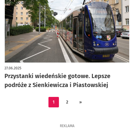
artykuł z galerią zdjęć
27.06.2025
Przystanki wiedeńskie gotowe. Lepsze
podróże z Sienkiewicza i Piastowskiej
1
2
»
REKLAMA