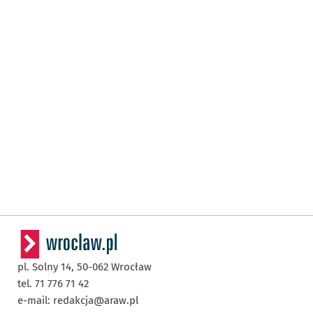
pl. Solny 14,
50-062
Wrocław
tel. 71 776 71 42
e-mail:
redakcja@araw.pl