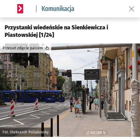
Wróć 
Serwis informacyjny wroclaw.pl podserwis: Komunikacja
Przystanki wiedeńskie na Sienkiewicza i
Piastowskiej [1/24]
Przesuń zdjęcie palcem
Fot. Oleksandr Poliakovsky