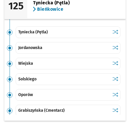
125
Tyniecka (Pętla)
Bieńkowice
Sprawdź p
Tyniecka 
Tyniecka (Pętla)
Sprawdź p
Jordanow
Jordanowska
Sprawdź p
Wiejska
Wiejska
Sprawdź p
Solskieg
Solskiego
Sprawdź p
Oporów
Oporów
Sprawdź p
Grabiszy
Grabiszyńska (Cmentarz)
Sprawdź p
Fiołkowa
Fiołkowa