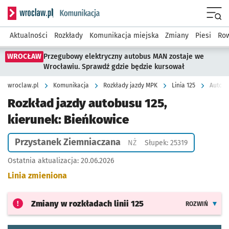
Serwis informacyjny wroclaw.pl podserwis: Komunikacja
Menu
Aktualności
Rozkłady
Komunikacja miejska
Zmiany
Piesi
Row
WROCŁAW
Przegubowy elektryczny autobus MAN zostaje we
Wrocławiu. Sprawdź gdzie będzie kursował
wroclaw.pl
Komunikacja
Rozkłady jazdy MPK
Linia 125
Autobu
Rozkład jazdy autobusu 125,
kierunek: Bieńkowice
Przystanek Ziemniaczana
Przystanek na życzenie
NŻ
Słupek: 25319
Ostatnia aktualizacja:
20.06.2026
Linia zmieniona
Zmiany w rozkładach
linii 125
ROZWIŃ