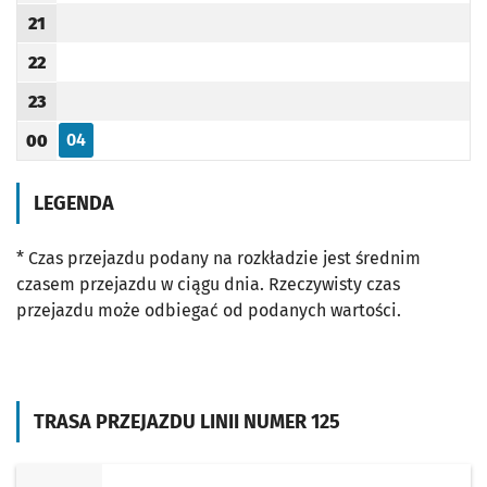
21
Godzina odjazdu
22
Godzina odjazdu
23
Godzina odjazdu
04
00
Odjazd
minut po godzinie 00
Godzina odjazdu
LEGENDA
* Czas przejazdu podany na rozkładzie jest średnim
czasem przejazdu w ciągu dnia. Rzeczywisty czas
przejazdu może odbiegać od podanych wartości.
TRASA PRZEJAZDU LINII NUMER 125