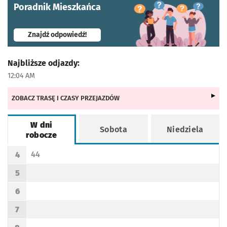
Poradnik Mieszkańca
- otworzy się w nowej karcie
Znajdź odpowiedź!
Najbliższe odjazdy:
12:04 AM
ZOBACZ TRASĘ I CZASY PRZEJAZDÓW
W dni
Sobota
Niedziela
robocze
Rozkład jazdy -
W dni robocze
44
4
Odjazd
minut po godzinie 4
Godzina odjazdu
5
Godzina odjazdu
6
Godzina odjazdu
7
Godzina odjazdu