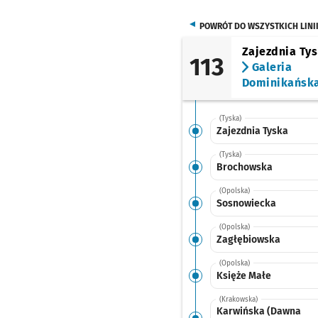
POWRÓT DO WSZYSTKICH LINI
Zajezdnia Ty
113
Galeria
Dominikańsk
(Tyska)
Zajezdnia Tyska
(Tyska)
Brochowska
(Opolska)
Sosnowiecka
(Opolska)
Zagłębiowska
(Opolska)
Księże Małe
(Krakowska)
Karwińska (Dawna