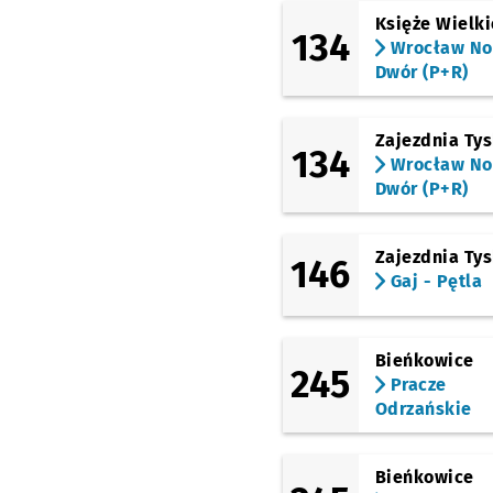
Księże Wielki
134
Wrocław N
Dwór (P+R)
Zajezdnia Ty
134
Wrocław N
Dwór (P+R)
Zajezdnia Ty
146
Gaj - Pętla
Bieńkowice
245
Pracze
Odrzańskie
Bieńkowice