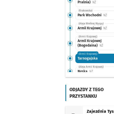
Pralnia)
Przystanek n
NŻ
(Krakowska)
Park Wschodni
Przys
NŻ
(Aleja Wielkiej Wyspy)
Armii Krajowej
Przys
NŻ
(Armii Krajowej)
Armii Krajowej
(Bogedaina)
Przysta
NŻ
(Armii Krajowej)
Tarnogajska
(Aleja Armii Krajowej)
Nyska
Przystanek na 
NŻ
(Armii Krajowej)
Bardzka
ODJAZDY Z TEGO
(Armii Krajowej)
PRZYSTANKU
Orzechowa
(Borowska)
ROD Bajki
Zajezdnia Ty