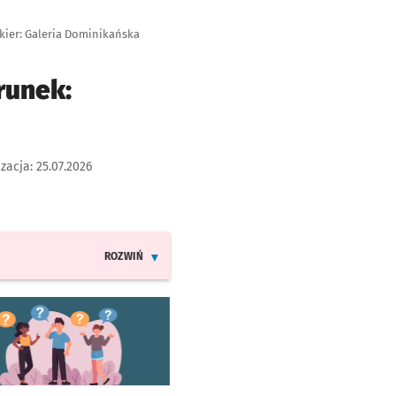
 kier: Galeria Dominikańska
runek:
izacja:
25.07.2026
ROZWIŃ
INFORMACJE O ZMIANACH W ROZKŁADACH JAZDY LINII
worzy się w nowej karcie