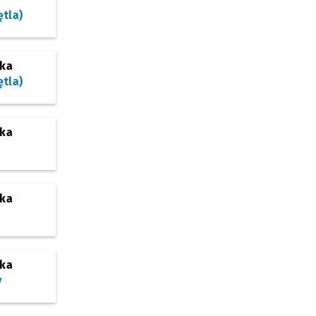
ętla)
ska
ętla)
ska
ska
ska
y