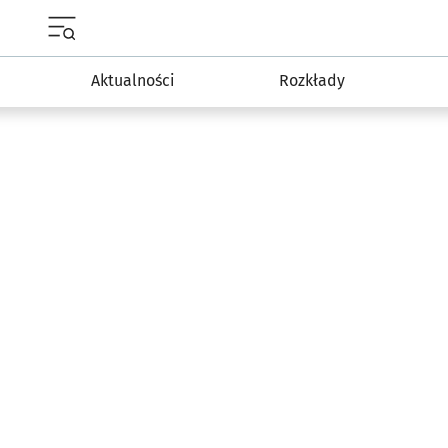
Menu główne portalu wroclaw.pl
Aktualności
Rozkłady