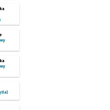
ska
a
e
owy
ska
owy
ętla)