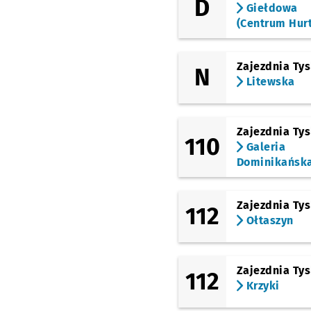
D
Giełdowa
(Borowska)
(Centrum Hur
Śliczna
(Borowska)
Borowska (Aquapark)
Zajezdnia Ty
N
Litewska
(Borowska)
Dworzec Autobusowy
(Peronowa)
Zajezdnia Ty
Dworzec Główny
110
Galeria
(Kołłątaja)
Dominikańsk
Bastion Sakwowy
(Słowackiego)
Galeria
Zajezdnia Ty
112
Dominikańska
Ołtaszyn
Zajezdnia Ty
112
Krzyki