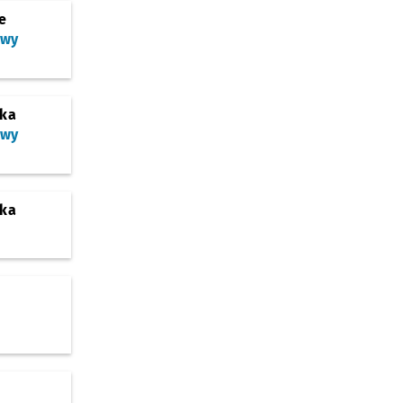
e
owy
ska
owy
ska