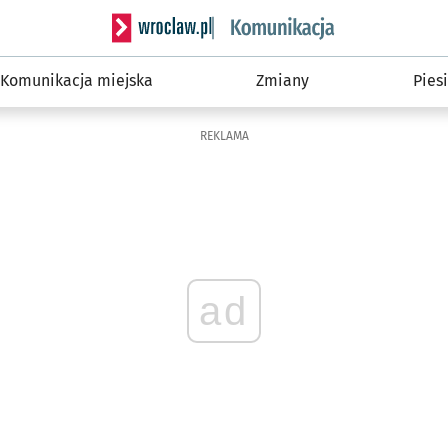
Serwis informacyjny wroclaw.pl podserwis: Ko
Komunikacja miejska
Zmiany
Piesi
REKLAMA
ad