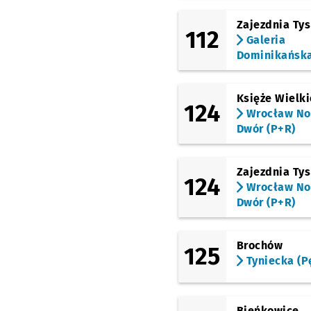
Zajezdnia Ty
112
Galeria
Dominikańsk
Księże Wielki
124
Wrocław N
Dwór (P+R)
Zajezdnia Ty
124
Wrocław N
Dwór (P+R)
Brochów
125
Tyniecka (P
Bieńkowice