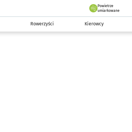
Powietrze
we Wrocławiu
munikacja
umiarkowane
Rowerzyści
Kierowcy