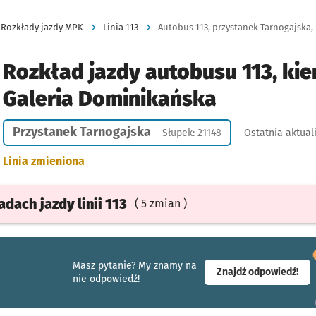
Rozkłady jazdy MPK
Linia 113
Autobus 113, przystanek Tarnogajska,
Rozkład jazdy autobusu 113, kie
Galeria Dominikańska
Przystanek Tarnogajska
Słupek: 21148
Ostatnia aktual
Linia zmieniona
ładach
jazdy
linii 113
( 5 zmian )
Masz pytanie? My znamy na
- ot
Znajdź odpowiedź!
nie odpowiedź!