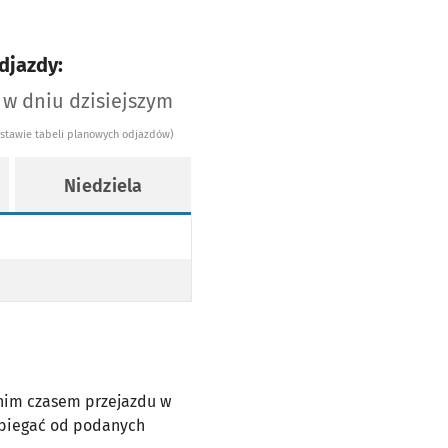
djazdy:
 w dniu dzisiejszym
dstawie tabeli planowych odjazdów)
Niedziela
dnim czasem przejazdu w
dbiegać od podanych