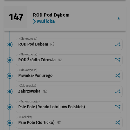
147
ROD Pod Dębem
Mulicka
(Kłokoczycka)
Sprawdź
przysta
ROD Pod Dębem
Przystanek na życzenie
NŻ
(Kłokoczycka)
Sprawdź
przysta
ROD Źródło Zdrowia
Przystanek na życzenie
NŻ
(Kłokoczycka)
Sprawdź
przysta
Piwnika-Ponurego
(Zakrzowska)
Sprawdź
przysta
Zakrzowska
Przystanek na życzenie
NŻ
(Krzywoustego)
Sprawdź
przystan
Psie Pole (Rondo Lotników Polskich)
(Gorlicka)
Sprawdź
przystan
Psie Pole (Gorlicka)
Przystanek na życzenie
NŻ