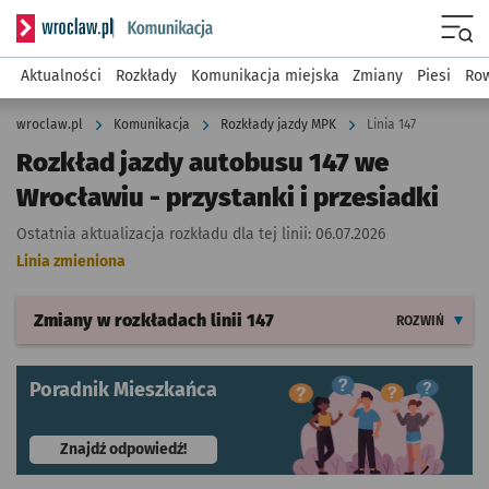
Serwis informacyjny wroclaw.pl podserwis: Komunikacja
Menu
Aktualności
Rozkłady
Komunikacja miejska
Zmiany
Piesi
Row
wroclaw.pl
Komunikacja
Rozkłady jazdy MPK
Linia 147
Rozkład jazdy autobusu 147 we
Wrocławiu - przystanki i przesiadki
Ostatnia aktualizacja rozkładu dla tej linii:
06.07.2026
Linia zmieniona
Zmiany w rozkładach
linii 147
ROZWIŃ
Poradnik Mieszkańca
- otworzy się w nowej karcie
Znajdź odpowiedź!