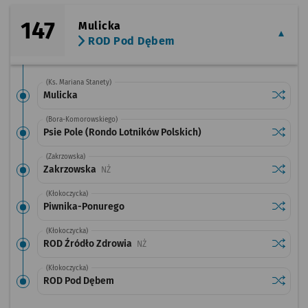
147
Mulicka
ROD Pod Dębem
(Ks. Mariana Stanety)
Sprawdź
przysta
Mulicka
(Bora-Komorowskiego)
Sprawdź
przystan
Psie Pole (Rondo Lotników Polskich)
(Zakrzowska)
Sprawdź
przysta
Zakrzowska
Przystanek na życzenie
NŻ
(Kłokoczycka)
Sprawdź
przysta
Piwnika-Ponurego
(Kłokoczycka)
Sprawdź
przysta
ROD Źródło Zdrowia
Przystanek na życzenie
NŻ
(Kłokoczycka)
Sprawdź
przysta
ROD Pod Dębem