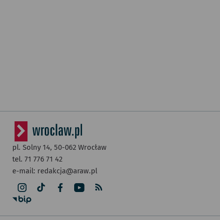
pl. Solny 14,
50-062
Wrocław
tel. 71 776 71 42
e-mail:
redakcja@araw.pl