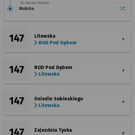
(Ks. Mariana Stanety)
Sprawdź
przysta
Mulicka
147
Litewska
ROD Pod Dębem
147
ROD Pod Dębem
Litewska
147
Osiedle Sobieskiego
Litewska
147
Zajezdnia Tyska