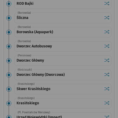
Sprawdź
przysta
ROD Bajki
(Borowska)
Sprawdź
przystan
Śliczna
(Borowska)
Sprawdź
przysta
Borowska (Aquapark)
(Borowska)
Sprawdź
przysta
Dworzec Autobusowy
(Peronowa)
Sprawdź
przysta
Dworzec Główny
(Kościuszki)
Sprawdź
przysta
Dworzec Główny (Dworcowa)
(Krasińskiego)
Sprawdź
przysta
Skwer Krasińskiego
(Krasińskiego)
Sprawdź
przysta
Krasińskiego
(Pl. Powstańców Warszawy)
Sprawdź
przysta
Urząd Wojewódzki (Impart)