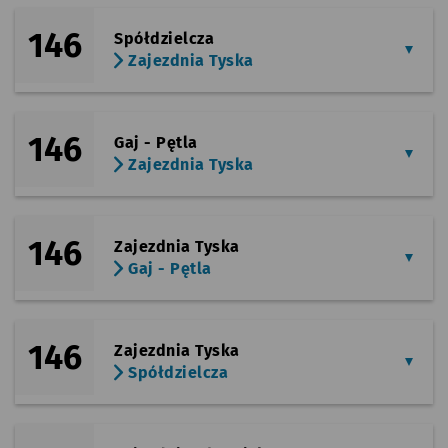
146
Spółdzielcza
Zajezdnia Tyska
146
Gaj - Pętla
Zajezdnia Tyska
146
Zajezdnia Tyska
Gaj - Pętla
146
Zajezdnia Tyska
Spółdzielcza