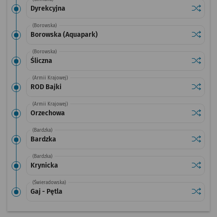
Sprawdź
przysta
Dyrekcyjna
(Borowska)
Sprawdź
przysta
Borowska (Aquapark)
(Borowska)
Sprawdź
przystan
Śliczna
(Armii Krajowej)
Sprawdź
przysta
ROD Bajki
(Armii Krajowej)
Sprawdź
przysta
Orzechowa
(Bardzka)
Sprawdź
przysta
Bardzka
(Bardzka)
Sprawdź
przysta
Krynicka
(Świeradowska)
Sprawdź
przystan
Gaj - Pętla