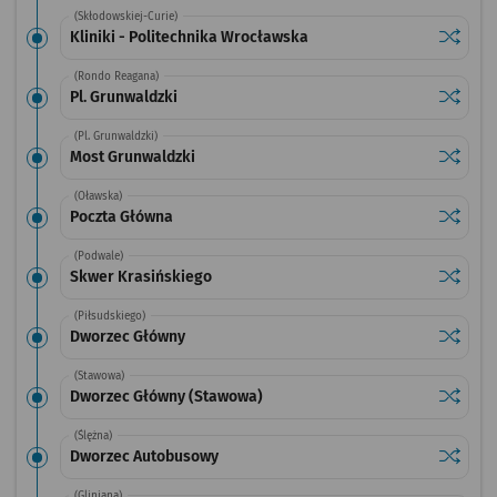
(Skłodowskiej-Curie)
Sprawdź
przystan
Kliniki - Politechnika Wrocławska
(Rondo Reagana)
Sprawdź
przystan
Pl. Grunwaldzki
(Pl. Grunwaldzki)
Sprawdź
przysta
Most Grunwaldzki
(Oławska)
Sprawdź
przysta
Poczta Główna
(Podwale)
Sprawdź
przysta
Skwer Krasińskiego
(Piłsudskiego)
Sprawdź
przysta
Dworzec Główny
(Stawowa)
Sprawdź
przysta
Dworzec Główny (Stawowa)
(Ślężna)
Sprawdź
przysta
Dworzec Autobusowy
(Gliniana)