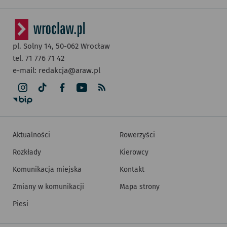
pl. Solny 14,
50-062
Wrocław
tel. 71 776 71 42
e-mail:
redakcja@araw.pl
Aktualności
Rowerzyści
Rozkłady
Kierowcy
Komunikacja miejska
Kontakt
Zmiany w komunikacji
Mapa strony
Piesi