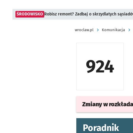
ŚRODOWISKO
Robisz remont? Zadbaj o skrzydlatych sąsiad
wroclaw.pl
Komunikacja
924
Zmiany w rozkład
Poradnik