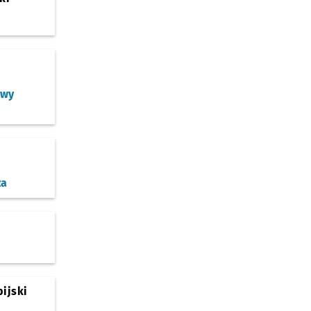
owy
za
ijski