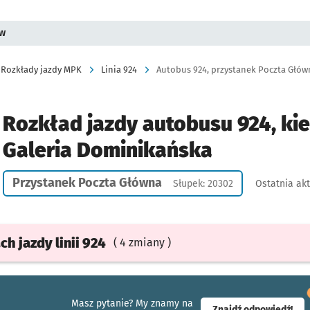
ów
Rozkłady jazdy MPK
Linia 924
Autobus 924, przystanek Poczta Główn
Rozkład jazdy autobusu 924, ki
Galeria Dominikańska
Przystanek Poczta Główna
Słupek: 20302
Ostatnia akt
ach
jazdy
linii 924
( 4 zmiany )
Masz pytanie? My znamy na
- ot
Znajdź odpowiedź!