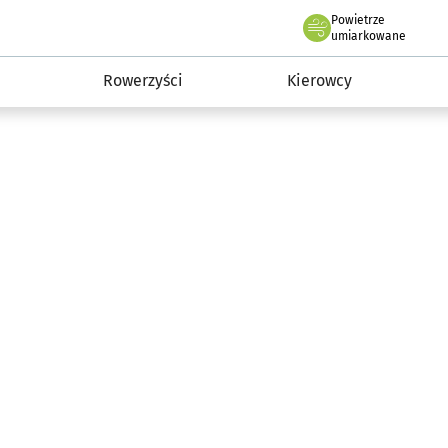
Powietrze
we Wrocławiu
munikacja
umiarkowane
Rowerzyści
Kierowcy