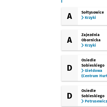
Długołęka - Wiejska
(Wrocławska)
Sołtysowice
A
Mirków - Jagiellońska
Krzyki
(Wrocławska)
Mirków - Sportowa
Zajezdnia
(Bierutowska)
A
Bierutowska (Wiadukt
Obornicka
Przystanek na życzenie
NŻ
Krzyki
(Bierutowska)
Bierutowska 75
Przy
NŻ
Osiedle
(Bierutowska)
D
Sobieskiego
Bierutowska
Przysta
NŻ
Giełdowa
(Centrum Hur
(Bierutowska)
Bierutowska 65
Przy
NŻ
(Bierutowska)
Osiedle
Dobroszycka
Przysta
D
NŻ
Sobieskiego
Petrusewic
(Bierutowska)
Psie Pole (Stacja