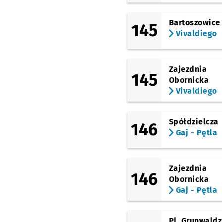
(Aleja Kromera)
Kromera
Bartoszowice
145
Vivaldiego
(Wyszyńskiego)
Mosty Warszawskie
(Wyszyńskiego)
Wyszyńskiego
Zajezdnia
145
Obornicka
(Wyszyńskiego)
Vivaldiego
Ogród Botaniczny
(Wyszyńskiego)
Katedra
Spółdzielcza
146
Gaj - Pętla
(pl. Powstańców Warszawy)
Urząd Wojewódzki
(Muzeum Narodowe)
Zajezdnia
(Oławska)
146
Poczta Główna
Obornicka
Gaj - Pętla
(Słowackiego)
Galeria Dominikańska
Pl. Grunwaldz