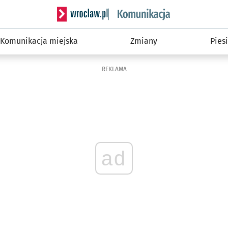
Serwis informacyjny wroclaw.pl podserwis: Ko
Komunikacja miejska
Zmiany
Piesi
REKLAMA
ad