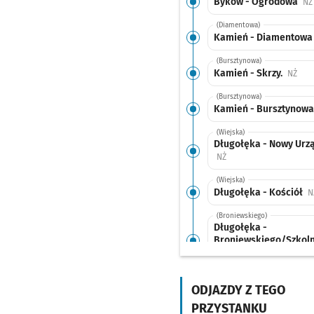
Byków - Ogrodowa
NŻ
(Diamentowa)
Kamień - Diamentow
(Bursztynowa)
Kamień - Skrzy.
Przy
NŻ
(Bursztynowa)
Kamień - Bursztynow
(Wiejska)
Długołęka - Nowy Urz
Przystanek na życzenie
NŻ
(Wiejska)
Długołęka - Kościół
N
(Broniewskiego)
Długołęka -
Broniewskiego/Szkol
Przystanek na życzenie
NŻ
(Wrocławska)
Długołęka - Kasztano
ODJAZDY Z TEGO
PRZYSTANKU
(Wrocławska)