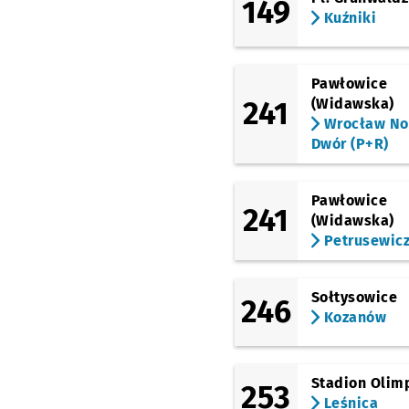
149
Kuźniki
Pawłowice
241
(Widawska)
Wrocław N
Dwór (P+R)
Pawłowice
241
(Widawska)
Petrusewic
Sołtysowice
246
Kozanów
Stadion Olimp
253
Leśnica