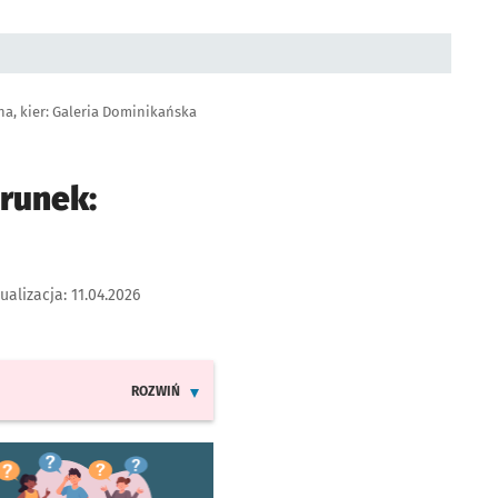
a, kier: Galeria Dominikańska
erunek:
ualizacja:
11.04.2026
ROZWIŃ
INFORMACJE O ZMIANACH W ROZKŁADACH JAZDY LIN
worzy się w nowej karcie