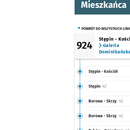
Mieszkańca
POWRÓT DO WSZYSTKICH LINI
Stępin - Kośc
924
Galeria
Dominikańsk
Stępin - Kościół
Stępin
Przystanek na 
NŻ
Borowa - Skrzy.
Przy
NŻ
Borowa - Skrzy.
Przy
NŻ