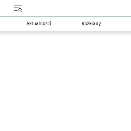
Menu główne portalu wroclaw.pl
Aktualności
Rozkłady