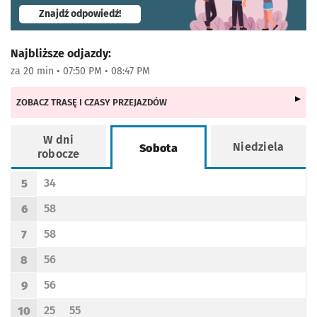
- otworzy się w nowej karcie
Znajdź odpowiedź!
Najbliższe odjazdy:
za 20 min • 07:50 PM • 08:47 PM
ZOBACZ TRASĘ I CZASY PRZEJAZDÓW
W dni
Niedziela
Sobota
robocze
Rozkład jazdy -
Sobota
34
5
Odjazd
minut po godzinie 5
Godzina odjazdu
58
6
Odjazd
minut po godzinie 6
Godzina odjazdu
58
7
Odjazd
minut po godzinie 7
Godzina odjazdu
56
8
Odjazd
minut po godzinie 8
Godzina odjazdu
56
9
Odjazd
minut po godzinie 9
Godzina odjazdu
25
55
10