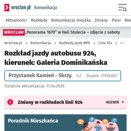
Serwis informacyjny wroclaw.pl podserwis: Komunikacja
Menu
Aktualności
Rozkłady
Komunikacja miejska
Zmiany
Piesi
Row
WROCŁAW
„Panorama 1670” w Hali Stulecia – zdjęcia z soboty
wroclaw.pl
Komunikacja
Rozkłady jazdy MPK
Linia 924
Autobu
Rozkład jazdy autobusu 924,
kierunek: Galeria Dominikańska
Przystanek Kamień - Skrzy.
Przystanek na życzenie
NŻ
Słupek: 31918007
Ostatnia aktualizacja:
11.04.2026
Zmiany w rozkładach
linii 924
ROZWIŃ
Poradnik Mieszkańca