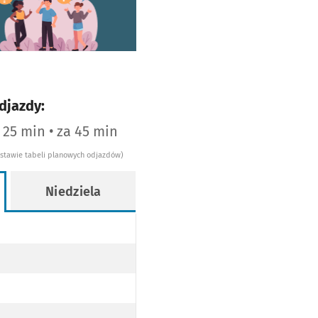
worzy się w nowej karcie
djazdy:
a 25 min • za 45 min
dstawie tabeli planowych odjazdów)
Niedziela
WY
OPODŁOGOWY
AJ NISKOPODŁOGOWY
WY
OPODŁOGOWY
AJ NISKOPODŁOGOWY
WY
OPODŁOGOWY
AJ NISKOPODŁOGOWY
WY
OPODŁOGOWY
AJ NISKOPODŁOGOWY