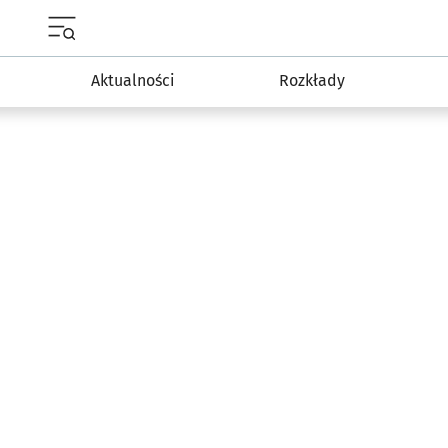
Menu główne portalu wroclaw.pl
Aktualności
Rozkłady