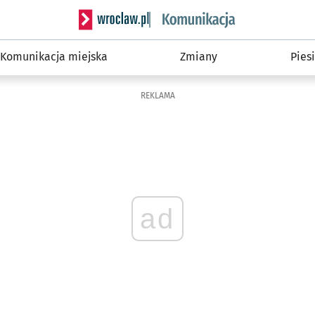
Serwis informacyjny wroclaw.pl podserwis: Ko
Komunikacja miejska
Zmiany
Piesi
REKLAMA
ad