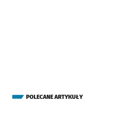
(Grabiszyńska)
FAT
(Grabiszyńska)
Fiołkowa
(Grabiszyńska)
Grabiszyńska
(Cmentarz)
POLECANE ARTYKUŁY