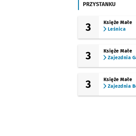
Katedra
PRZYSTANKU
(Sienkiewicza)
Ogród Botaniczny
Księże Małe
3
(pl. Bema)
Leśnica
Pl. Bema
(Piaskowa)
Hala Targowa
Księże Małe
3
Zajezdnia G
(św. Katarzyny)
Pl. Nowy Targ
(bł. Czesława)
Galeria
Księże Małe
3
Dominikańska
Zajezdnia B
(Skargi)
Bastion Sakwowy
(Kołłątaja)
Dworzec Główny
(Mdk)
(Piłsudskiego)
Arkady (Capitol)