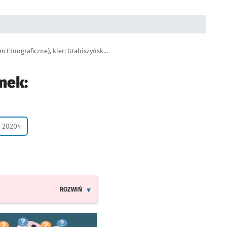
Tramwaj 5, przystanek Pl. Zgody (Muzeum Etnograficzne), kier: Grabiszyńska (Cmentarz)
nek:
: 20204
ROZWIŃ
INFORMACJE O ZMIANACH W ROZKŁADACH JAZDY LINII 5