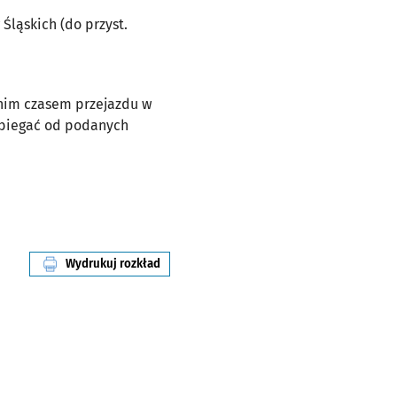
Śląskich (do przyst.
dnim czasem przejazdu w
dbiegać od podanych
Wydrukuj rozkład
linii nr 5