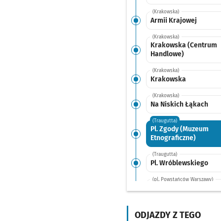
(Krakowska)
Armii Krajowej
(Krakowska)
Krakowska (Centrum
Handlowe)
(Krakowska)
Krakowska
(Krakowska)
Na Niskich Łąkach
(Traugutta)
Pl. Zgody (Muzeum
Etnograficzne)
(Traugutta)
Pl. Wróblewskiego
(pl. Powstańców Warszawy)
Urząd Wojewódzki
(Muzeum Narodowe)
ODJAZDY Z TEGO
(Wyszyńskiego)