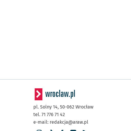
pl. Solny 14,
50-062
Wrocław
tel. 71 776 71 42
e-mail:
redakcja@araw.pl