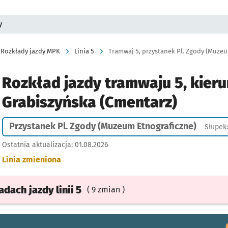
y
Rozkłady jazdy MPK
Linia 5
Rozkład jazdy tramwaju 5, kieru
Grabiszyńska (Cmentarz)
Przystanek Pl. Zgody (Muzeum Etnograficzne)
Słupek
Ostatnia aktualizacja:
01.08.2026
Linia zmieniona
ładach
jazdy
linii 5
( 9 zmian )