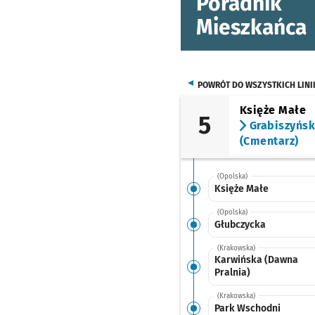
Poradnik
Mieszkańca
POWRÓT DO WSZYSTKICH LINI
Księże Małe
5
Grabiszyńs
(Cmentarz)
(Opolska)
Księże Małe
(Opolska)
Głubczycka
(Krakowska)
Karwińska (Dawna
Pralnia)
(Krakowska)
Park Wschodni