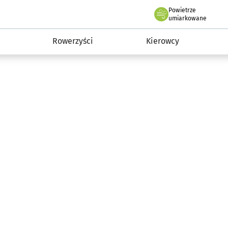
Powietrze
we Wrocławiu
munikacja
umiarkowane
Rowerzyści
Kierowcy