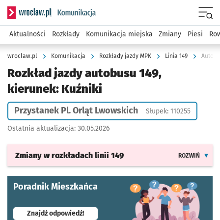
Serwis informacyjny wroclaw.pl podserwis: Komunikacja
Menu
Aktualności
Rozkłady
Komunikacja miejska
Zmiany
Piesi
Row
wroclaw.pl
Komunikacja
Rozkłady jazdy MPK
Linia 149
Autobus
Rozkład jazdy autobusu 149,
kierunek: Kuźniki
Przystanek Pl. Orląt Lwowskich
Słupek: 110255
Ostatnia aktualizacja:
30.05.2026
Zmiany w rozkładach
linii 149
ROZWIŃ
Poradnik Mieszkańca
- otworzy się w nowej karcie
Znajdź odpowiedź!