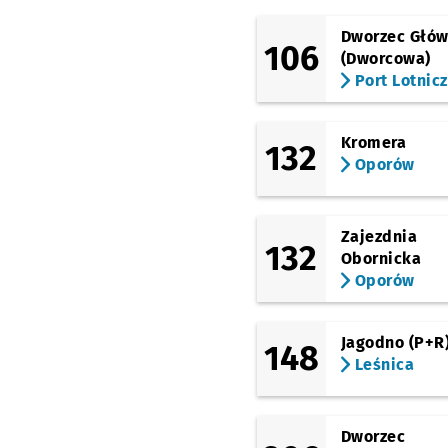
Babimojska
Dworzec Głó
106
(TAT)
(Dworcowa)
Strzegomska 148
Port Lotnic
(TAT)
Nowodworska
Kromera
132
(TAT)
Oporów
Strzegomska
(Krzyżówka)
(Chociebuska)
Chociebuska (C. K.
Zajezdnia
132
Nowy Pafawag)
Obornicka
Oporów
(Rogowska)
Rogowska (Ośrodek
Sportu)
Jagodno (P+R
148
(Żernicka)
Leśnica
Wrocław Nowy Dwór
(P+R)
(Kołobrzeska)
Dworzec
Kołobrzeska
Przysta
NŻ