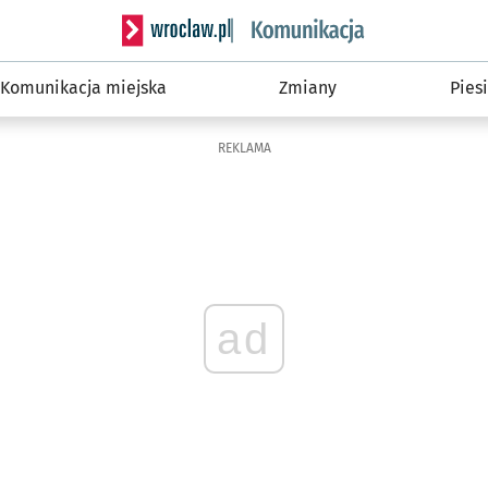
Serwis informacyjny wroclaw.pl podserwis: Ko
Komunikacja miejska
Zmiany
Piesi
REKLAMA
ad