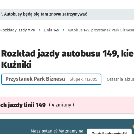
II". Autobusy będą się tam znowu zatrzymywać
Rozkłady jazdy MPK
Linia 149
Autobus 149, przystanek Park Biznesu,
Rozkład jazdy autobusu 149, kie
Kuźniki
Przystanek Park Biznesu
Słupek: 112005
Ostatnia aktua
ach
jazdy
linii 149
( 4 zmiany )
Masz pytanie? My znamy na
- ot
Znajdź odpowiedź!