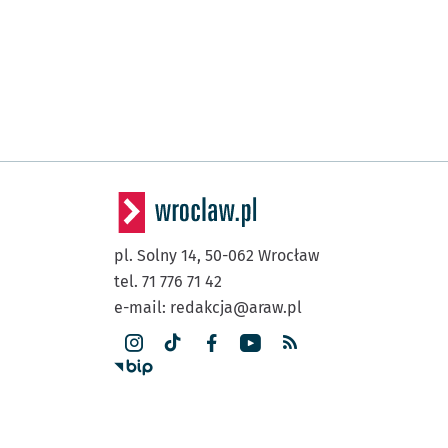
pl. Solny 14,
50-062
Wrocław
tel. 71 776 71 42
e-mail:
redakcja@araw.pl