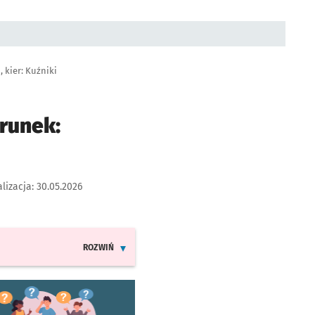
 kier: Kuźniki
runek:
lizacja:
30.05.2026
ROZWIŃ
INFORMACJE O ZMIANACH W ROZKŁADACH JAZDY LIN
worzy się w nowej karcie