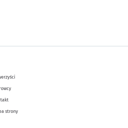
erzyści
rowcy
takt
a strony