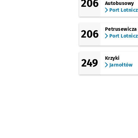
206
Autobusowy
(Kołobrzeska)
Port Lotnic
Kuźniki
Petrusewicza
206
Port Lotnic
Krzyki
249
Jarnołtów