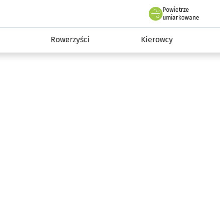
Powietrze
we Wrocławiu
munikacja
umiarkowane
Rowerzyści
Kierowcy