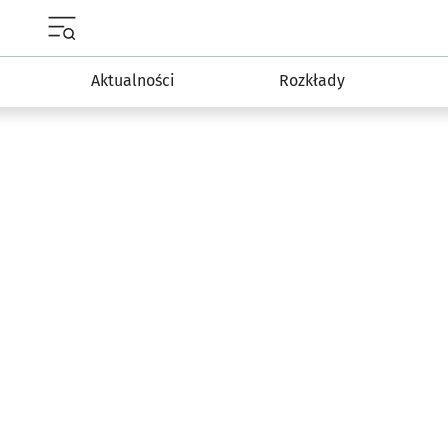
Menu główne portalu wroclaw.pl
Aktualności
Rozkłady