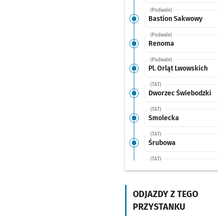
(Podwale)
Bastion Sakwowy
(Podwale)
Renoma
(Podwale)
Pl. Orląt Lwowskich
(TAT)
Dworzec Świebodzki
(TAT)
Smolecka
(TAT)
Śrubowa
(TAT)
Wrocławski Park
Przemysłowy
ODJAZDY Z TEGO
(TAT)
Park Biznesu
PRZYSTANKU
(TAT)