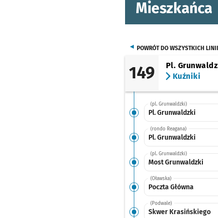
Mieszkańca
POWRÓT DO WSZYSTKICH LINI
Pl. Grunwaldz
149
Kuźniki
(pl. Grunwaldzki)
Pl. Grunwaldzki
(rondo Reagana)
Pl. Grunwaldzki
(pl. Grunwaldzki)
Most Grunwaldzki
(Oławska)
Poczta Główna
(Podwale)
Skwer Krasińskiego