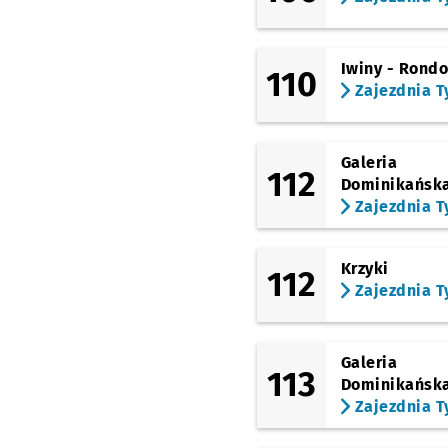
Pralnia)
Przystanek n
NŻ
(Opolska)
Księże Małe
Iwiny - Rond
110
Zajezdnia T
(Opolska)
Zagłębiowska
(Opolska)
Sosnowiecka
Galeria
112
Dominikańsk
(Opolska)
Zajezdnia T
Brochowska
(Tyska)
Zajezdnia Tyska
Krzyki
112
Zajezdnia T
Galeria
113
Dominikańsk
Zajezdnia T