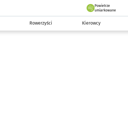
Powietrze
we Wrocławiu
munikacja
umiarkowane
Rowerzyści
Kierowcy