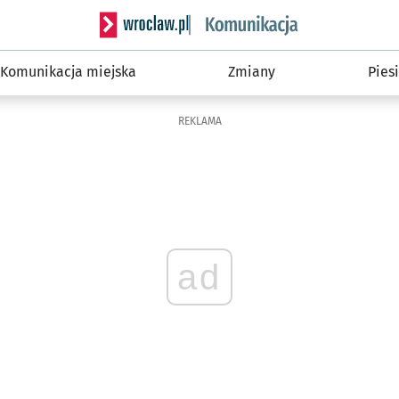
Serwis informacyjny wroclaw.pl podserwis: Ko
Komunikacja miejska
Zmiany
Piesi
REKLAMA
ad