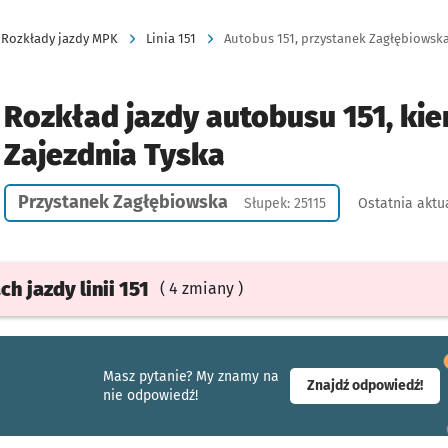
Rozkłady jazdy MPK
Linia 151
Autobus 151, przystanek Zagłębiowska,
Rozkład jazdy autobusu 151, kie
Zajezdnia Tyska
Przystanek Zagłębiowska
Słupek: 25115
Ostatnia aktu
ach
jazdy
linii 151
( 4 zmiany )
Masz pytanie? My znamy na
- ot
Znajdź odpowiedź!
nie odpowiedź!