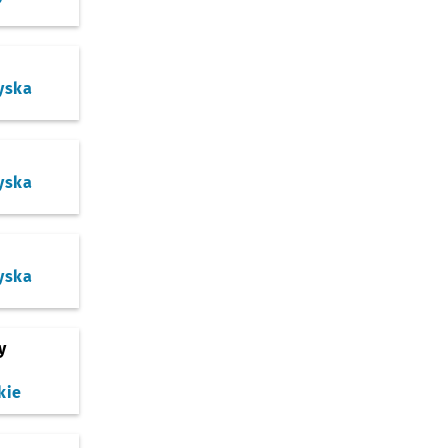
yska
yska
yska
y
kie