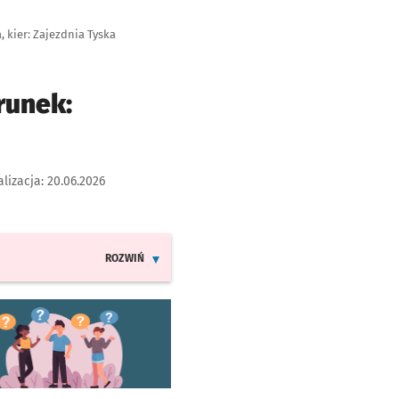
 kier: Zajezdnia Tyska
runek:
alizacja:
20.06.2026
ROZWIŃ
INFORMACJE O ZMIANACH W ROZKŁADACH JAZDY LINII 
worzy się w nowej karcie