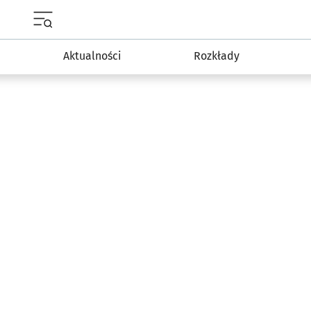
Menu główne portalu wroclaw.pl
Aktualności
Rozkłady