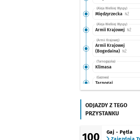
(Aleja Wielkiej Wyspy)
Międzyrzecka
Przyst
NŻ
(Aleja Wielkiej Wyspy)
Armii Krajowej
Przys
NŻ
(Armii Krajowej)
Armii Krajowej
(Bogedaina)
Przysta
NŻ
(Tarnogajska)
Klimasa
(Gazowa)
Tarnogaj
(Armii Krajowej)
Armii Krajowej
(Bogedaina)
ODJAZDY Z TEGO
Przysta
NŻ
PRZYSTANKU
(Krakowska)
Park Wschodni
Przys
NŻ
(Opolska)
Gaj - Pętla
100
Karwińska (Dawna
Zajezdnia T