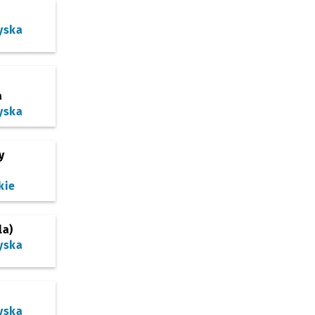
yska
a
yska
y
kie
la)
yska
yska