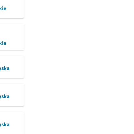
kie
kie
yska
yska
yska