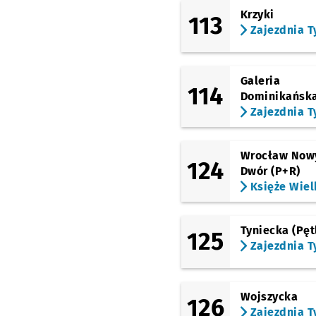
Krzyki
113
Zajezdnia T
Galeria
114
Dominikańsk
Zajezdnia T
Wrocław Now
124
Dwór (P+R)
Księże Wiel
Tyniecka (Pęt
125
Zajezdnia T
Wojszycka
126
Zajezdnia T