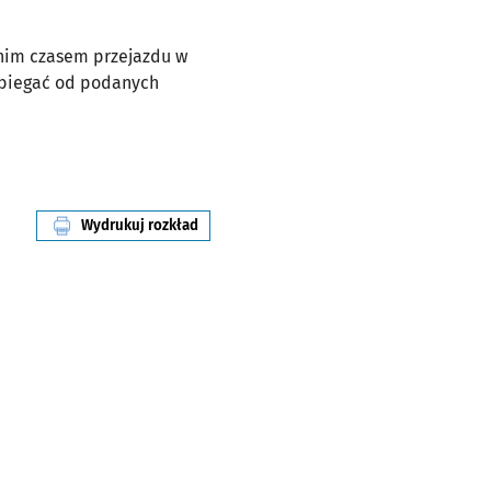
dnim czasem przejazdu w
dbiegać od podanych
Wydrukuj rozkład
linii nr 151