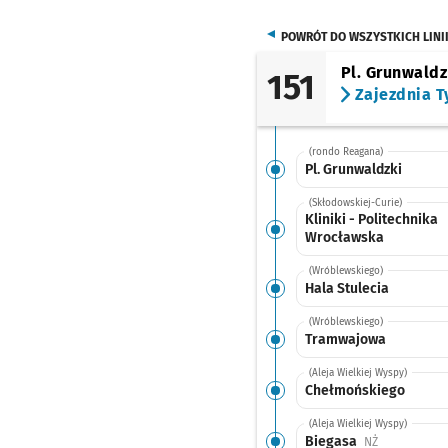
POWRÓT DO WSZYSTKICH LINI
Pl. Grunwaldz
151
Zajezdnia T
(rondo Reagana)
Pl. Grunwaldzki
(Skłodowskiej-Curie)
Kliniki - Politechnika
Wrocławska
(Wróblewskiego)
Hala Stulecia
(Wróblewskiego)
Tramwajowa
(Aleja Wielkiej Wyspy)
Chełmońskiego
(Aleja Wielkiej Wyspy)
Biegasa
Przystanek n
NŻ