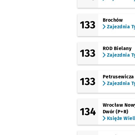
Brochów
133
Zajezdnia T
ROD Bielany
133
Zajezdnia T
Petrusewicza
133
Zajezdnia T
Wrocław Now
134
Dwór (P+R)
Księże Wiel