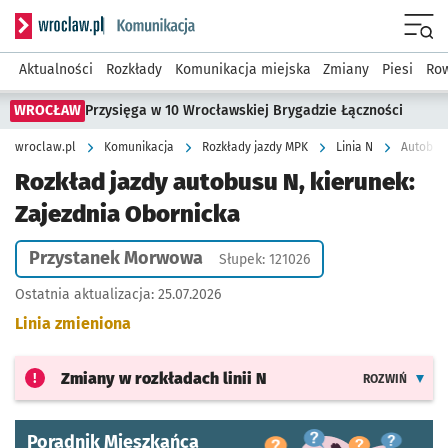
Serwis informacyjny wroclaw.pl podserwis: Komunikacja
Menu
Aktualności
Rozkłady
Komunikacja miejska
Zmiany
Piesi
Row
WROCŁAW
Przysięga w 10 Wrocławskiej Brygadzie Łączności
wroclaw.pl
Komunikacja
Rozkłady jazdy MPK
Linia N
Autobus 
Rozkład jazdy autobusu N, kierunek:
Zajezdnia Obornicka
Przystanek Morwowa
Słupek: 121026
Ostatnia aktualizacja:
25.07.2026
Linia zmieniona
Zmiany w rozkładach
linii N
ROZWIŃ
Poradnik Mieszkańca