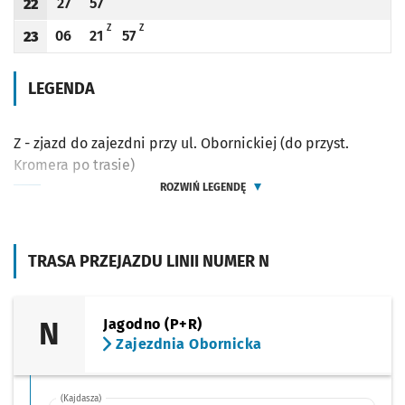
27
57
22
Odjazd
minut po godzinie 22
Odjazd
minut po godzinie 22
Godzina odjazdu
Z - ZJAZD DO ZAJEZDNI PRZY UL. OBORNICKIEJ (DO PRZYST. KROMERA PO
Z - ZJAZD DO ZAJEZDNI PRZY UL. OBORNICKIEJ (DO PRZYST. KRO
Z
Z
06
21
57
23
Odjazd
minut po godzinie 23
Odjazd
minut po godzinie 23
Odjazd
minut po godzinie 23
Godzina odjazdu
LEGENDA
Z - zjazd do zajezdni przy ul. Obornickiej (do przyst.
Kromera po trasie)
ROZWIŃ LEGENDĘ
TRASA PRZEJAZDU LINII NUMER N
N
Jagodno (P+R)
Zajezdnia Obornicka
(Kajdasza)