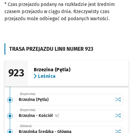
* Czas przejazdu podany na rozkładzie jest średnim
czasem przejazdu w ciągu dnia. Rzeczywisty czas
przejazdu może odbiegać od podanych wartości.
TRASA PRZEJAZDU LINII NUMER 923
923
Brzezina (Pętla)
Leśnica
(Kopernika)
Sprawdź p
Brzezina 
Brzezina (Pętla)
(Kopernika)
Sprawdź p
Brzezina 
Brzezina - Kościół
Przystanek na życzenie
NŻ
(Główna)
Sprawdź p
Brzezink
Brzezinka Średzka - Główna