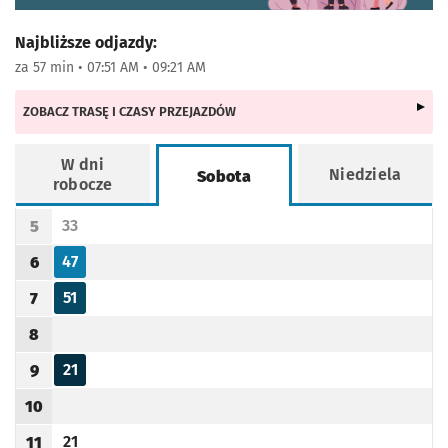
Najbliższe odjazdy:
za 57 min • 07:51 AM • 09:21 AM
ZOBACZ TRASĘ I CZASY PRZEJAZDÓW
W dni
Niedziela
Sobota
robocze
Rozkład jazdy -
Sobota
33
5
Odjazd
minut po godzinie 5
Godzina odjazdu
47
6
Odjazd
minut po godzinie 6
Godzina odjazdu
51
7
Odjazd
minut po godzinie 7
Godzina odjazdu
8
Godzina odjazdu
21
9
Odjazd
minut po godzinie 9
Godzina odjazdu
10
Godzina odjazdu
21
11