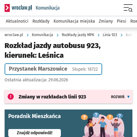
Serwis informacyjny wroclaw.pl podserwis: Komunikacja
Menu
Aktualności
Rozkłady
Komunikacja miejska
Zmiany
Piesi
Row
wroclaw.pl
Komunikacja
Rozkłady jazdy MPK
Linia 923
Autobu
Rozkład jazdy autobusu 923,
kierunek: Leśnica
Przystanek Marszowice
Słupek: 18722
Ostatnia aktualizacja:
29.06.2026
Zmiany w rozkładach
linii 923
ROZWIŃ
Poradnik Mieszkańca
- otworzy się w nowej karcie
Znajdź odpowiedź!