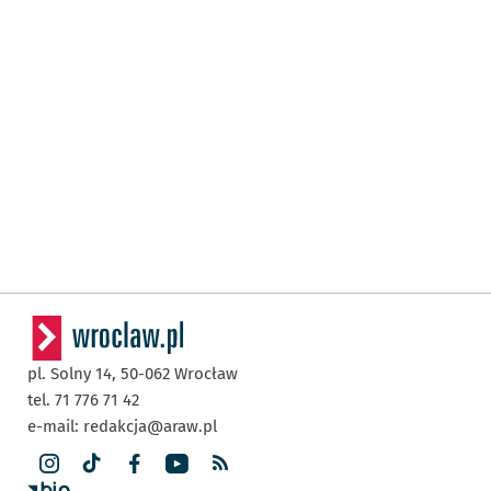
pl. Solny 14,
50-062
Wrocław
tel. 71 776 71 42
e-mail:
redakcja@araw.pl