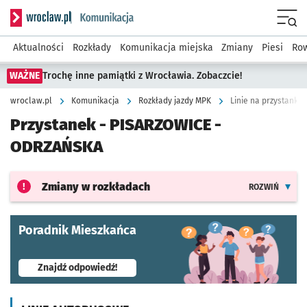
Serwis informacyjny wroclaw.pl podserwis: Komunikacja
Menu
Aktualności
Rozkłady
Komunikacja miejska
Zmiany
Piesi
Row
WAŻNE
Trochę inne pamiątki z Wrocławia. Zobaczcie!
wroclaw.pl
Komunikacja
Rozkłady jazdy MPK
Linie na przystanku
Przystanek -
PISARZOWICE -
ODRZAŃSKA
Zmiany w rozkładach
ROZWIŃ
Poradnik Mieszkańca
- otworzy się w nowej karcie
Znajdź odpowiedź!