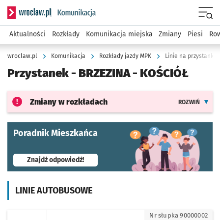
Serwis informacyjny wroclaw.pl podserwis: Komunikacja
Menu
Aktualności
Rozkłady
Komunikacja miejska
Zmiany
Piesi
Row
wroclaw.pl
Komunikacja
Rozkłady jazdy MPK
Linie na przystanku 
Przystanek -
BRZEZINA - KOŚCIÓŁ
Zmiany w rozkładach
ROZWIŃ
Poradnik Mieszkańca
- otworzy się w nowej karcie
Znajdź odpowiedź!
LINIE AUTOBUSOWE
923 - kierunek Brzezina (Pętla)
Nr słupka 90000002