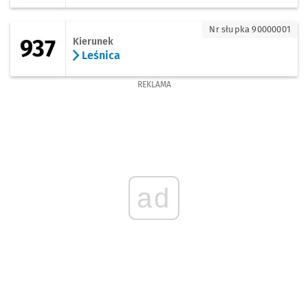
937 - kierunek Leśnica
Nr słupka 90000001
937
Kierunek
Leśnica
REKLAMA
ad