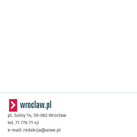
pl. Solny 14,
50-062
Wrocław
tel. 71 776 71 42
e-mail:
redakcja@araw.pl