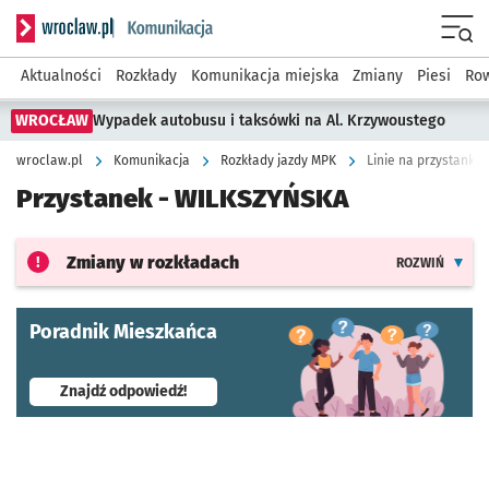
Serwis informacyjny wroclaw.pl podserwis: Komunikacja
Menu
Aktualności
Rozkłady
Komunikacja miejska
Zmiany
Piesi
Row
WROCŁAW
Wypadek autobusu i taksówki na Al. Krzywoustego
wroclaw.pl
Komunikacja
Rozkłady jazdy MPK
Linie na przystanku
Przystanek -
WILKSZYŃSKA
Zmiany w rozkładach
ROZWIŃ
Poradnik Mieszkańca
- otworzy się w nowej karcie
Znajdź odpowiedź!