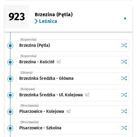
923
Brzezina (Pętla)
Leśnica
(Kopernika)
Sprawdź
przystan
Brzezina (Pętla)
(Kopernika)
Sprawdź
przystan
Brzezina - Kościół
Przystanek na życzenie
NŻ
(Główna)
Sprawdź
przysta
Brzezinka Średzka - Główna
(Kolejowa)
Sprawdź
przystan
Brzezinka Średzka - Ul. Kolejowa
Przystanek na życzenie
NŻ
(Wrocławska)
Sprawdź
przysta
Pisarzowice - Kolejowa
Przystanek na życzenie
NŻ
(Wrocławska)
Sprawdź
przystan
Pisarzowice - Szkolna