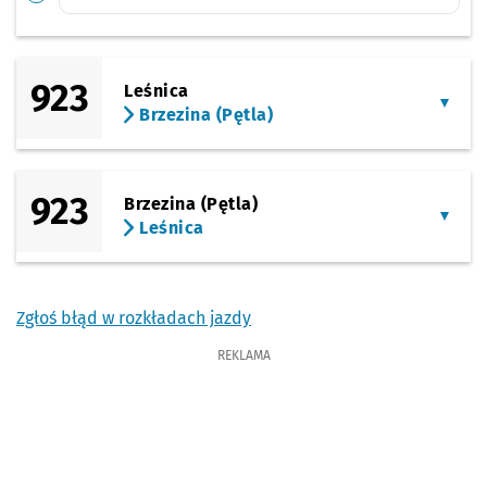
923
Leśnica
Brzezina (Pętla)
923
Brzezina (Pętla)
Leśnica
Zgłoś błąd w rozkładach jazdy
REKLAMA