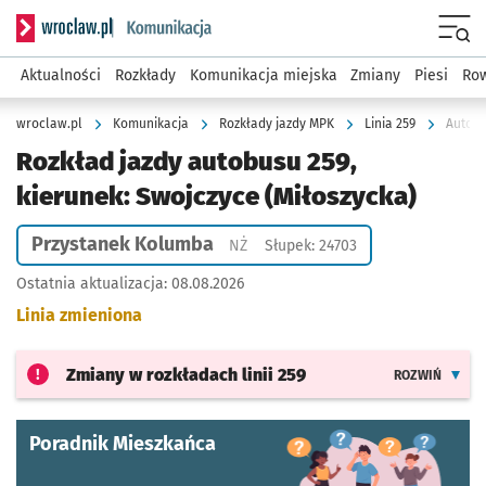
Serwis informacyjny wroclaw.pl podserwis: Komunikacja
Menu
Aktualności
Rozkłady
Komunikacja miejska
Zmiany
Piesi
Row
wroclaw.pl
Komunikacja
Rozkłady jazdy MPK
Linia 259
Autobu
Rozkład jazdy autobusu 259,
kierunek: Swojczyce (Miłoszycka)
Przystanek Kolumba
Przystanek na życzenie
NŻ
Słupek: 24703
Ostatnia aktualizacja:
08.08.2026
Linia zmieniona
Zmiany w rozkładach
linii 259
ROZWIŃ
Poradnik Mieszkańca