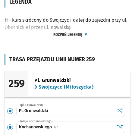
LEGENDA
H - kurs skrócony do Swojczyc i dalej do zajezdni przy ul.
Obornickiej przez ul. Kowalską
ROZWIŃ LEGENDĘ
TRASA PRZEJAZDU LINII NUMER 259
259
Pl. Grunwaldzki
Swojczyce (Miłoszycka)
(pl. Grunwaldzki)
Sprawdź p
Pl. Grunw
Pl. Grunwaldzki
(Aleja Kochanowskiego)
Sprawdź p
Kochano
Kochanowskiego
Przystanek na życzenie
NŻ