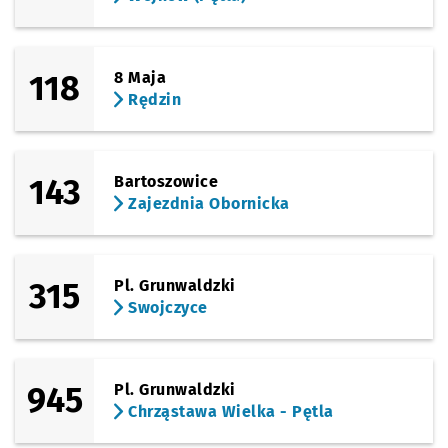
Sprawdź prop
Magellana
Czas pr
Magellana
1'
Przystanek na życzenie
NŻ
(Miłoszycka)
Sprawdź prop
Swojczyce (M
Czas pr
Swojczyce (Miłoszycka)
4'
118
8 Maja
Rędzin
143
Bartoszowice
Zajezdnia Obornicka
315
Pl. Grunwaldzki
Swojczyce
945
Pl. Grunwaldzki
Chrząstawa Wielka - Pętla