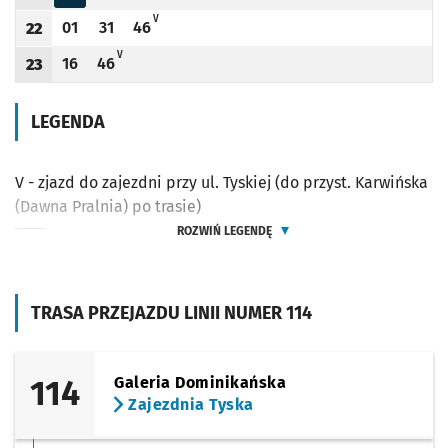
Odjazd
minut po godzinie 21
Odjazd
minut po godzinie 21
Godzina odjazdu
V - ZJAZD DO ZAJEZDNI PRZY UL. TYSKIEJ (DO PRZYST. KARWIŃS
V
01
31
46
22
Odjazd
minut po godzinie 22
Odjazd
minut po godzinie 22
Odjazd
minut po godzinie 22
Godzina odjazdu
V - ZJAZD DO ZAJEZDNI PRZY UL. TYSKIEJ (DO PRZYST. KARWIŃSKA (DAW
V
16
46
23
Odjazd
minut po godzinie 23
Odjazd
minut po godzinie 23
Godzina odjazdu
LEGENDA
V - zjazd do zajezdni przy ul. Tyskiej (do przyst. Karwińska
(Dawna Pralnia) po trasie)
ROZWIŃ LEGENDĘ
TRASA PRZEJAZDU LINII NUMER 114
114
Galeria Dominikańska
Zajezdnia Tyska