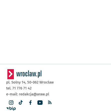
pl. Solny 14,
50-062
Wrocław
tel. 71 776 71 42
e-mail:
redakcja@araw.pl