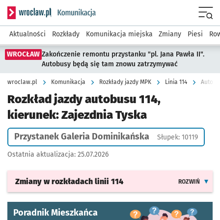
Serwis informacyjny wroclaw.pl podserwis: Komunikacja
Menu
Aktualności
Rozkłady
Komunikacja miejska
Zmiany
Piesi
Row
WROCŁAW
Zakończenie remontu przystanku "pl. Jana Pawła II".
Autobusy będą się tam znowu zatrzymywać
wroclaw.pl
Komunikacja
Rozkłady jazdy MPK
Linia 114
Autobus
Rozkład jazdy autobusu 114,
kierunek: Zajezdnia Tyska
Przystanek Galeria Dominikańska
Słupek: 10119
Ostatnia aktualizacja:
25.07.2026
Zmiany w rozkładach
linii 114
ROZWIŃ
Poradnik Mieszkańca