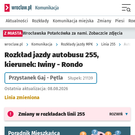
Serwis informacyjny wroclaw.pl podserwis: Komunikacja
Menu
Aktualności
Rozkłady
Komunikacja miejska
Zmiany
Piesi
Row
Z MIASTA
Wrocławska Potańcówka za nami. Zobaczcie zdjęcia
wroclaw.pl
Komunikacja
Rozkłady jazdy MPK
Linia 255
Autobu
Rozkład jazdy autobusu 255,
kierunek: Iwiny - Rondo
Przystanek Gaj - Pętla
Słupek: 21139
Ostatnia aktualizacja:
08.08.2026
Linia zmieniona
Zmiany w rozkładach
linii 255
ROZWIŃ
Poradnik Mieszkańca