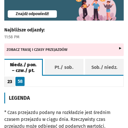
- otworzy się w nowej karcie
Znajdź odpowiedź!
Najbliższe odjazdy:
11:58 PM
ZOBACZ TRASĘ I CZASY PRZEJAZDÓW
Niedz./ pon.
Pt./ sob.
Sob./ niedz.
– czw./ pt.
Rozkład jazdy -
Niedz./ pon. – czw./ pt.
58
23
Odjazd
minut po godzinie 23
Godzina odjazdu
LEGENDA
* Czas przejazdu podany na rozkładzie jest średnim
czasem przejazdu w ciągu dnia. Rzeczywisty czas
przejazdu może odbiegać od podanych wartości.