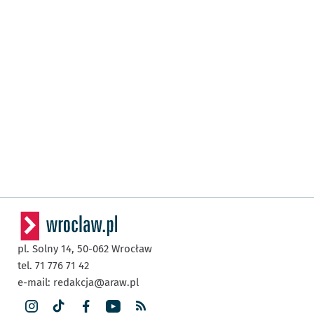
pl. Solny 14,
50-062
Wrocław
tel. 71 776 71 42
e-mail:
redakcja@araw.pl