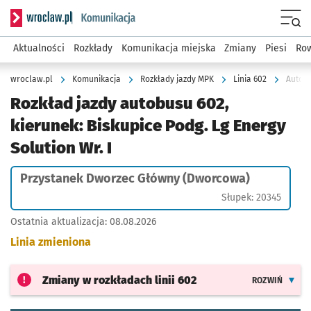
Serwis informacyjny wroclaw.pl podserwis: Komunikacja
Menu
Aktualności
Rozkłady
Komunikacja miejska
Zmiany
Piesi
Row
wroclaw.pl
Komunikacja
Rozkłady jazdy MPK
Linia 602
Rozkład jazdy autobusu 602,
kierunek: Biskupice Podg. Lg Energy
Solution Wr. I
Przystanek Dworzec Główny (Dworcowa)
Słupek: 20345
Ostatnia aktualizacja:
08.08.2026
Linia zmieniona
Zmiany w rozkładach
linii 602
ROZWIŃ