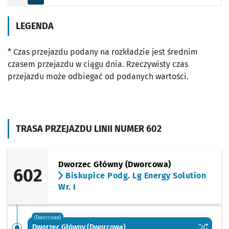
Odjazd
minut po godzinie 21
Godzina odjazdu
LEGENDA
* Czas przejazdu podany na rozkładzie jest średnim
czasem przejazdu w ciągu dnia. Rzeczywisty czas
przejazdu może odbiegać od podanych wartości.
TRASA PRZEJAZDU LINII NUMER 602
Dworzec Główny (Dworcowa)
602
Biskupice Podg. Lg Energy Solution
Wr. I
(Dworcowa)
Sprawdź p
Dworzec 
Dworzec Główny (Dworcowa)