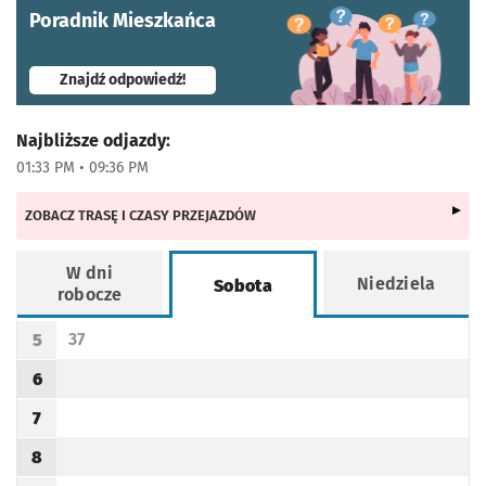
Poradnik Mieszkańca
- otworzy się w nowej karcie
Znajdź odpowiedź!
Najbliższe odjazdy:
01:33 PM • 09:36 PM
ZOBACZ TRASĘ I CZASY PRZEJAZDÓW
W dni
Niedziela
Sobota
robocze
Rozkład jazdy -
Sobota
37
5
Odjazd
minut po godzinie 5
Godzina odjazdu
6
Godzina odjazdu
7
Godzina odjazdu
8
Godzina odjazdu