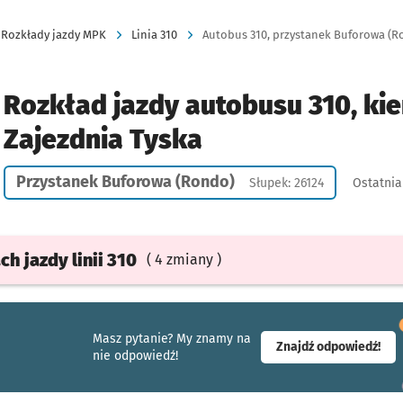
Rozkłady jazdy MPK
Linia 310
Autobus 310, przystanek Buforowa (Ro
Rozkład jazdy autobusu 310, kie
Zajezdnia Tyska
Przystanek Buforowa (Rondo)
Słupek: 26124
Ostatnia
ach
jazdy
linii 310
( 4 zmiany )
Masz pytanie? My znamy na
- ot
Znajdź odpowiedź!
nie odpowiedź!