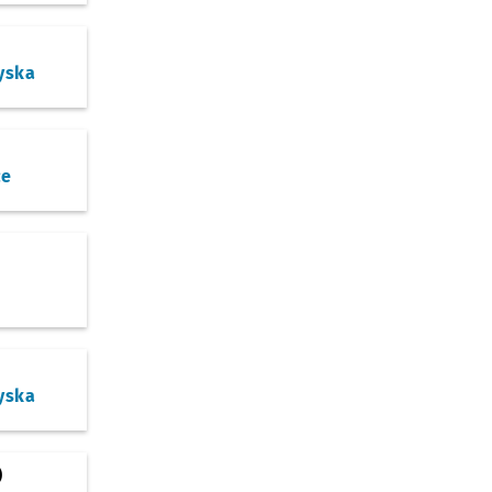
o
yska
ce
yska
)