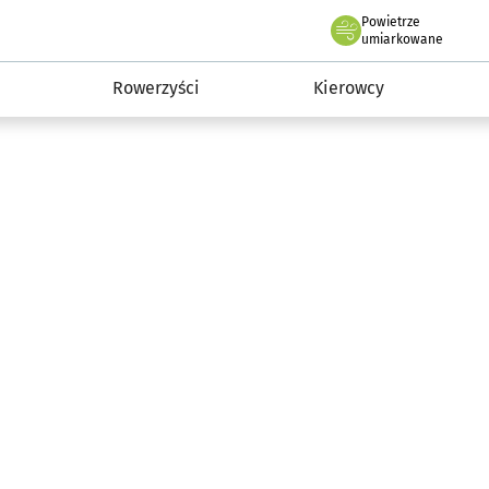
Powietrze
we Wrocławiu
munikacja
umiarkowane
Rowerzyści
Kierowcy