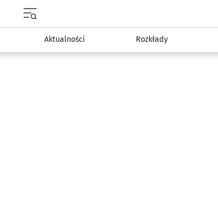
Menu główne portalu wroclaw.pl
Aktualności
Rozkłady