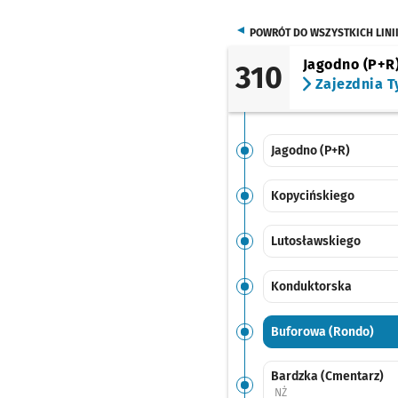
POWRÓT DO WSZYSTKICH LINI
Jagodno (P+R
310
Zajezdnia T
Jagodno (P+R)
Kopycińskiego
Lutosławskiego
Konduktorska
Buforowa (Rondo)
Bardzka (Cmentarz)
Przystanek na życzenie
NŻ