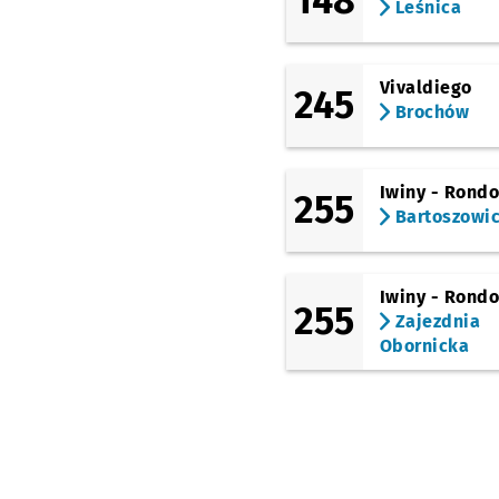
148
Leśnica
Vivaldiego
245
Brochów
Iwiny - Rond
255
Bartoszowi
Iwiny - Rond
255
Zajezdnia
Obornicka