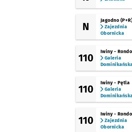
Księże Małe
Jagodno (P+R
N
Zagłębiowska
Zajezdnia
Obornicka
Sosnowiecka
Iwiny - Rond
110
Brochowska
Galeria
Dominikańsk
Zajezdnia Tyska
Iwiny - Pętla
110
Galeria
Dominikańsk
Iwiny - Rond
110
Zajezdnia
Obornicka