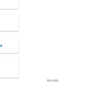
o
ce
o
REKLAMA