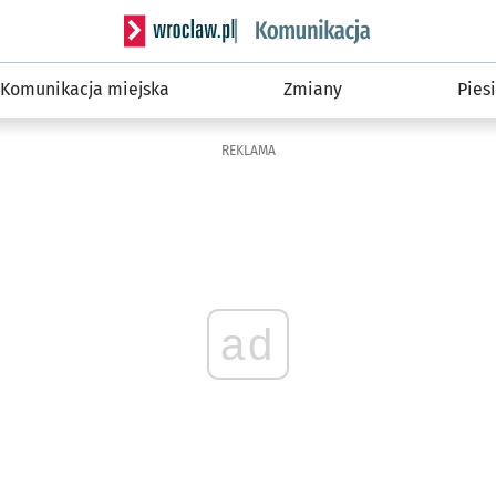
Serwis informacyjny wroclaw.pl podserwis: Ko
Komunikacja miejska
Zmiany
Piesi
REKLAMA
ad