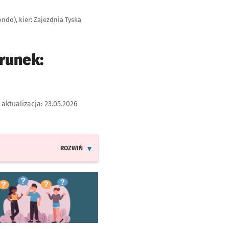
ndo), kier: Zajezdnia Tyska
runek:
 aktualizacja:
23.05.2026
ROZWIŃ
INFORMACJE O ZMIANACH W ROZKŁADACH JAZDY LINI
worzy się w nowej karcie