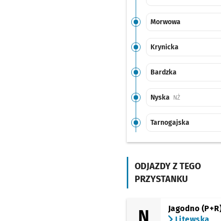
Morwowa
Krynicka
Bardzka
Nyska
Przystanek na 
NŻ
Tarnogajska
Armii Krajowej
(Bogedaina)
Przysta
NŻ
ODJAZDY Z TEGO
PRZYSTANKU
Park Wschodni
Przys
NŻ
Karwińska (Dawna
Jagodno (P+R
N
Pralnia)
Przystanek n
NŻ
Litewska