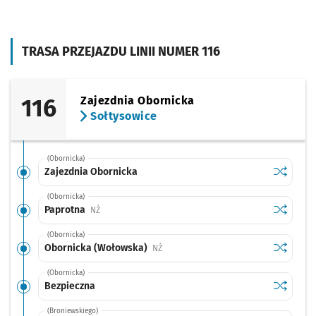
TRASA PRZEJAZDU LINII NUMER 116
116
Zajezdnia Obornicka
Sołtysowice
(Obornicka)
Sprawdź p
Zajezdni
Zajezdnia Obornicka
(Obornicka)
Sprawdź p
Paprotna
Paprotna
Przystanek na życzenie
NŻ
(Obornicka)
Sprawdź p
Obornick
Obornicka (Wołowska)
Przystanek na życzenie
NŻ
(Obornicka)
Sprawdź p
Bezpiecz
Bezpieczna
(Broniewskiego)