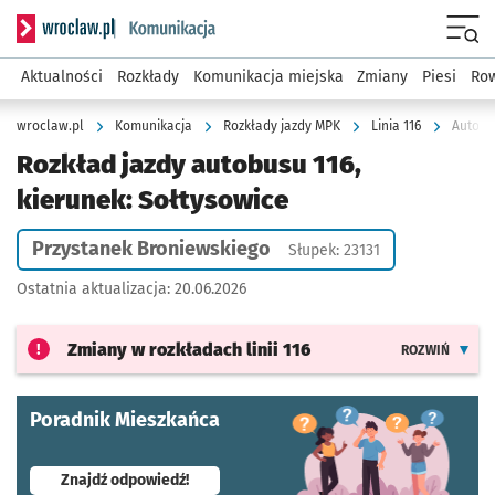
Serwis informacyjny wroclaw.pl podserwis: Komunikacja
Menu
Aktualności
Rozkłady
Komunikacja miejska
Zmiany
Piesi
Row
wroclaw.pl
Komunikacja
Rozkłady jazdy MPK
Linia 116
Autobus
Rozkład jazdy autobusu 116,
kierunek: Sołtysowice
Przystanek Broniewskiego
Słupek: 23131
Ostatnia aktualizacja:
20.06.2026
Zmiany w rozkładach
linii 116
ROZWIŃ
Poradnik Mieszkańca
- otworzy się w nowej karcie
Znajdź odpowiedź!