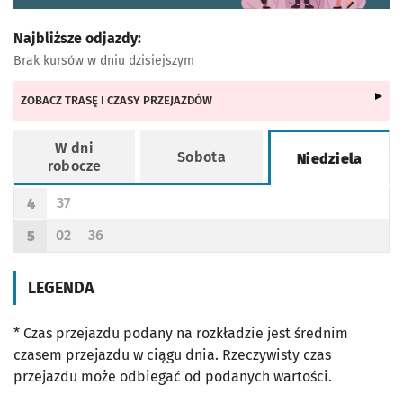
Najbliższe odjazdy:
Brak kursów w dniu dzisiejszym
ZOBACZ TRASĘ I CZASY PRZEJAZDÓW
W dni
Sobota
Niedziela
robocze
Rozkład jazdy -
Niedziela
37
4
Odjazd
minut po godzinie 4
Godzina odjazdu
02
36
5
Odjazd
minut po godzinie 5
Odjazd
minut po godzinie 5
Godzina odjazdu
LEGENDA
* Czas przejazdu podany na rozkładzie jest średnim
czasem przejazdu w ciągu dnia. Rzeczywisty czas
przejazdu może odbiegać od podanych wartości.