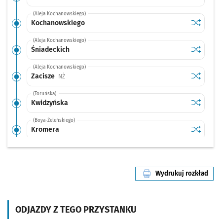
(Aleja Kochanowskiego)
Sprawdź p
Kochano
Kochanowskiego
(Aleja Kochanowskiego)
Sprawdź p
Śniadeck
Śniadeckich
(Aleja Kochanowskiego)
Sprawdź p
Zacisze
Zacisze
Przystanek na życzenie
NŻ
(Toruńska)
Sprawdź p
Kwidzyńs
Kwidzyńska
(Boya-Żeleńskiego)
Sprawdź p
Kromera
Kromera
(Boya-Żeleńskiego)
Sprawdź p
Berenta
Berenta
Wydrukuj rozkład
(Kasprowicza)
linii nr 116
Sprawdź p
Kasprowi
Kasprowicza
(Kasprowicza)
ODJAZDY Z TEGO PRZYSTANKU
Sprawdź p
Pl. Danił
Pl. Daniłowskiego