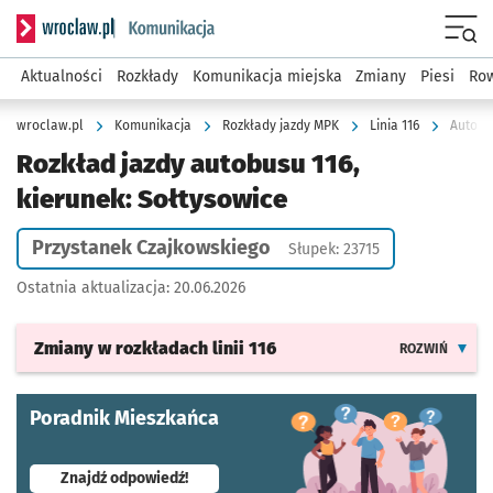
Serwis informacyjny wroclaw.pl podserwis: Komunikacja
Menu
Aktualności
Rozkłady
Komunikacja miejska
Zmiany
Piesi
Row
wroclaw.pl
Komunikacja
Rozkłady jazdy MPK
Linia 116
Autobus
Rozkład jazdy autobusu 116,
kierunek: Sołtysowice
Przystanek Czajkowskiego
Słupek: 23715
Ostatnia aktualizacja:
20.06.2026
Zmiany w rozkładach
linii 116
ROZWIŃ
Poradnik Mieszkańca
- otworzy się w nowej karcie
Znajdź odpowiedź!