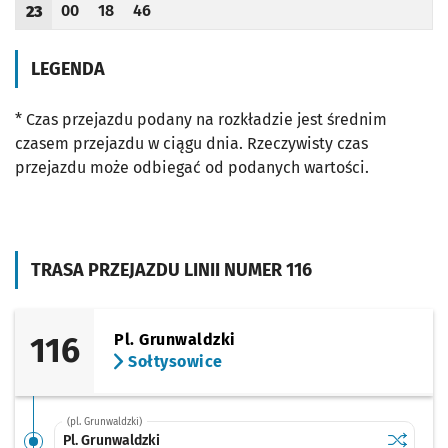
00
18
46
23
Odjazd
minut po godzinie 23
Odjazd
minut po godzinie 23
Odjazd
minut po godzinie 23
Godzina odjazdu
LEGENDA
* Czas przejazdu podany na rozkładzie jest średnim
czasem przejazdu w ciągu dnia. Rzeczywisty czas
przejazdu może odbiegać od podanych wartości.
TRASA PRZEJAZDU LINII NUMER 116
116
Pl. Grunwaldzki
Sołtysowice
(pl. Grunwaldzki)
Sprawdź p
Pl. Grunw
Pl. Grunwaldzki